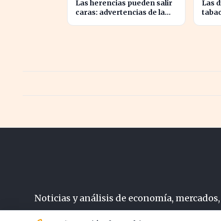
Las herencias pueden salir
Las d
caras: advertencias de la
tabac
notaria María Cristina
Irlan
Clemente
Noticias y análisis de economía, mercados,