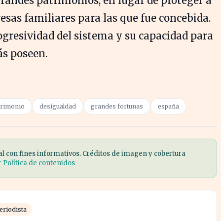
randes patrimonios, en lugar de proteger a
sas familiares para las que fue concebida.
ogresividad del sistema y su capacidad para
ás poseen.
trimonio
desigualdad
grandes fortunas
españa
al con fines informativos. Créditos de imagen y cobertura
r Política de contenidos
eriodista