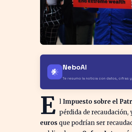
NeboAI
𒀭
Te resumo la noticia con datos, cifras 
E
l
Impuesto sobre el Pat
pérdida de recaudación, 
euros
que podrían ser recaudad