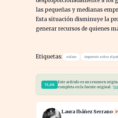
desproporcionadamente a los g
las pequeñas y medianas empre
Esta situación disminuye la pr
generar recursos de quienes m
Etiquetas:
oxfam
impuesto sobre el pa
Este artículo es un resumen origin
TL;DR
completa en la fuente original. ·
Ve
Laura Ibáñez Serrano
P