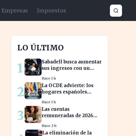
Empresas
Impuestos
LO ÚLTIMO
Sabadell busca aumentar
1
sus ingresos con un
cambio estratégico bajo
Hace 1 h
Armengol
La OCDE advierte: los
2
hogares españoles
enfrentan la mayor
Hace 1 h
caída de ingresos en
Las cuentas
3
tres años
remuneradas de 2026
ofrecen hasta un 5%
Hace 2 h
TIN: ¿estás
La eliminación de la
aprovechando tu