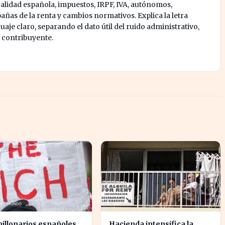
calidad española, impuestos, IRPF, IVA, autónomos,
ñas de la renta y cambios normativos. Explica la letra
je claro, separando el dato útil del ruido administrativo,
l contribuyente.
illonarios españoles
Hacienda intensifica la