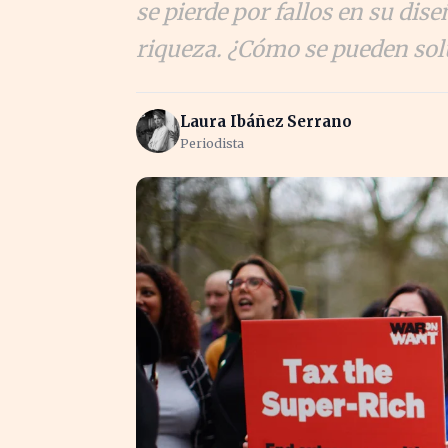
se pierde por fallos en su dise
riqueza. ¿Cómo se pueden solu
Laura Ibáñez Serrano
Periodista