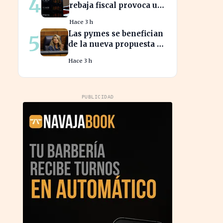
4
rebaja fiscal provoca un
dinero?
aumento récord en los
Hace 3 h
precios de carburante
Las pymes se benefician
5
este verano
de la nueva propuesta de
transparencia salarial
Hace 3 h
de Díaz
PUBLICIDAD