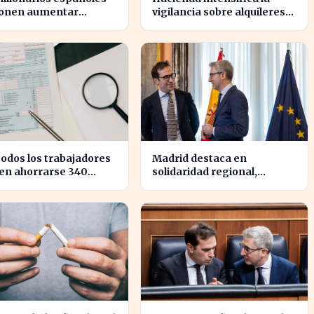
onen aumentar
vigilancia sobre alquileres
stos para reducir la
vacacionales para combatir
gualdad económica
el fraude
todos los trabajadores
Madrid destaca en
en ahorrarse 340
solidaridad regional,
s en impuestos, según
aportando casi cuatro veces
res fiscales
más que Cataluña