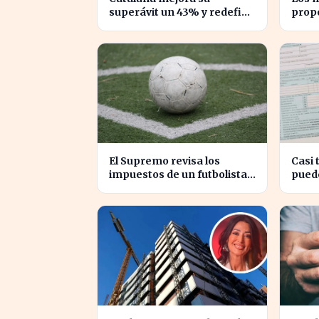
superávit un 43% y redefine
prop
su relación financiera con el
impue
Gobierno
desi
El Supremo revisa los
Casi 
impuestos de un futbolista
pued
cedido, afectando su
euro
patrimonio en España
aseso