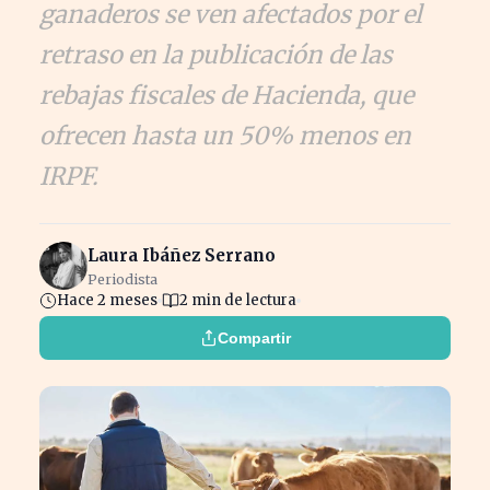
ganaderos se ven afectados por el
retraso en la publicación de las
rebajas fiscales de Hacienda, que
ofrecen hasta un 50% menos en
IRPF.
Laura Ibáñez Serrano
Periodista
Hace 2 meses
2 min de lectura
Compartir