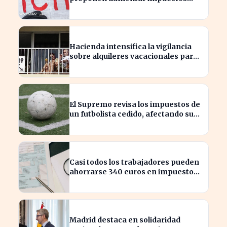
para reducir la desigualdad
económica
Hacienda intensifica la vigilancia
sobre alquileres vacacionales para
combatir el fraude
El Supremo revisa los impuestos de
un futbolista cedido, afectando su
patrimonio en España
Casi todos los trabajadores pueden
ahorrarse 340 euros en impuestos,
según asesores fiscales
Madrid destaca en solidaridad