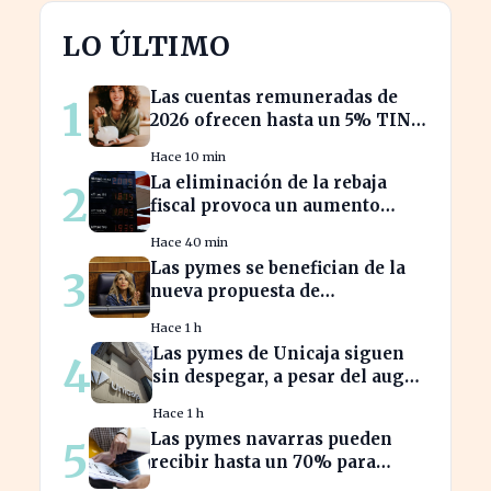
LO ÚLTIMO
Las cuentas remuneradas de
1
2026 ofrecen hasta un 5% TIN:
¿estás aprovechando tu dinero?
Hace 10 min
La eliminación de la rebaja
2
fiscal provoca un aumento
récord en los precios de
Hace 40 min
carburante este verano
Las pymes se benefician de la
3
nueva propuesta de
transparencia salarial de Díaz
Hace 1 h
Las pymes de Unicaja siguen
4
sin despegar, a pesar del auge
en la banca empresarial
Hace 1 h
Las pymes navarras pueden
5
recibir hasta un 70% para
innovar en sus productos y