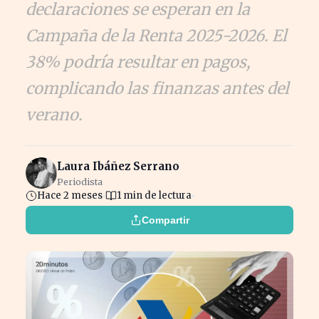
declaraciones se esperan en la
Campaña de la Renta 2025-2026. El
38% podría resultar en pagos,
complicando las finanzas antes del
verano.
Laura Ibáñez Serrano
Periodista
Hace 2 meses
1 min de lectura
Compartir