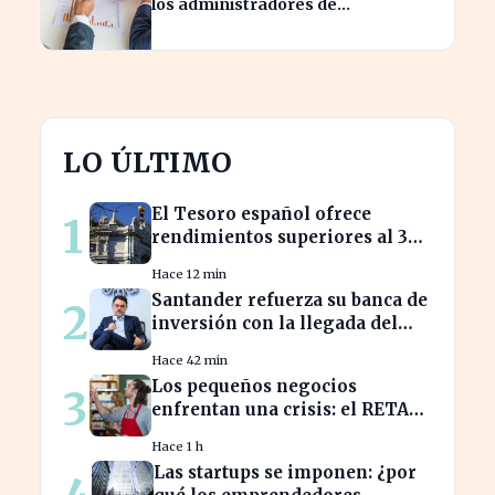
los administradores de
reclamaciones directas de
Hacienda
LO ÚLTIMO
El Tesoro español ofrece
1
rendimientos superiores al 3%
en sus bonos a largo plazo
Hace 12 min
Santander refuerza su banca de
2
inversión con la llegada del
CEO de UBS en Brasil
Hace 42 min
Los pequeños negocios
3
enfrentan una crisis: el RETA
pierde afiliados en julio
Hace 1 h
Las startups se imponen: ¿por