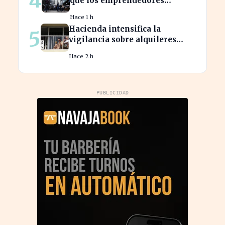
4
qué los emprendedores
tradicionales quedan
Hace 1 h
rezagados?
Hacienda intensifica la
5
vigilancia sobre alquileres
vacacionales para combatir el
Hace 2 h
fraude
PUBLICIDAD