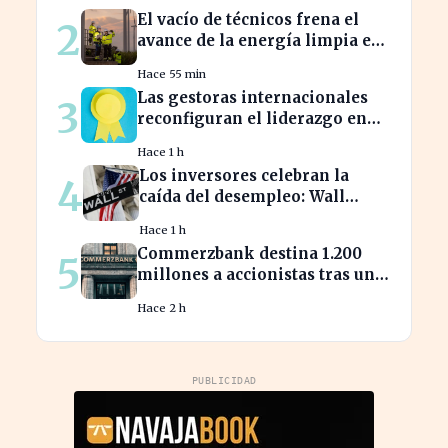
familiar
El vacío de técnicos frena el
2
avance de la energía limpia en
España y su futuro incierto
Hace 55 min
Las gestoras internacionales
3
reconfiguran el liderazgo en
julio: ¿quiénes son los nuevos
Hace 1 h
nombrados?
Los inversores celebran la
4
caída del desempleo: Wall
Street cierra en alza
Hace 1 h
Commerzbank destina 1.200
5
millones a accionistas tras un
salto del 94% en beneficios
Hace 2 h
PUBLICIDAD