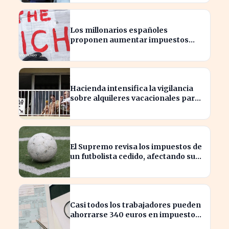
Los millonarios españoles
proponen aumentar impuestos
para reducir la desigualdad
económica
Hacienda intensifica la vigilancia
sobre alquileres vacacionales para
combatir el fraude
El Supremo revisa los impuestos de
un futbolista cedido, afectando su
patrimonio en España
Casi todos los trabajadores pueden
ahorrarse 340 euros en impuestos,
según asesores fiscales