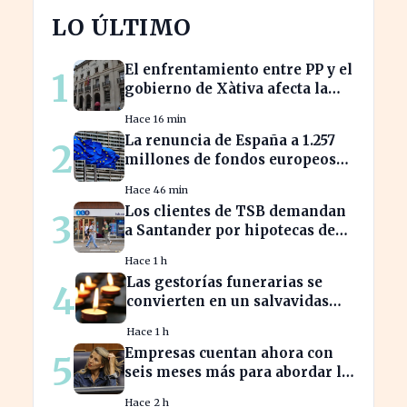
LO ÚLTIMO
El enfrentamiento entre PP y el
1
gobierno de Xàtiva afecta la
gestión fiscal local
Hace 16 min
La renuncia de España a 1.257
2
millones de fondos europeos
afecta a proyectos clave
Hace 46 min
Los clientes de TSB demandan
3
a Santander por hipotecas de
Northern Rock afectadas
Hace 1 h
Las gestorías funerarias se
4
convierten en un salvavidas
ante el complicado proceso
Hace 1 h
administrativo tras un
Empresas cuentan ahora con
5
fallecimiento.
seis meses más para abordar la
brecha salarial sin
Hace 2 h