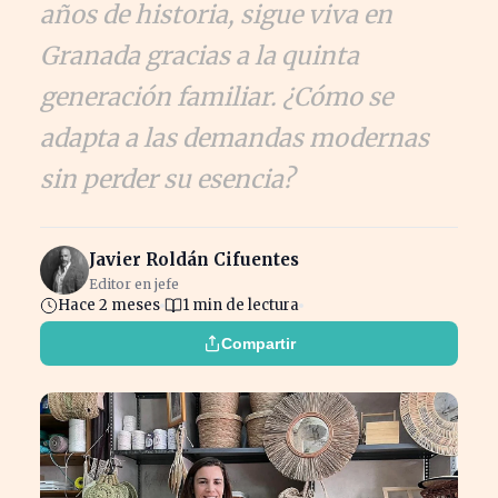
años de historia, sigue viva en
Granada gracias a la quinta
generación familiar. ¿Cómo se
adapta a las demandas modernas
sin perder su esencia?
Javier Roldán Cifuentes
Editor en jefe
Hace 2 meses
1 min de lectura
Compartir