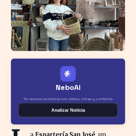
𒀭
NeboAI
Te resumo la noticia con datos, cifras y contexto
Analizar Noticia
a
Espartería San José
, un