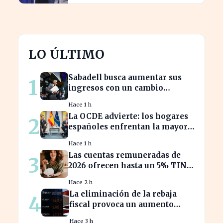
LO ÚLTIMO
Sabadell busca aumentar sus
1
ingresos con un cambio
estratégico bajo Armengol
Hace 1 h
La OCDE advierte: los hogares
2
españoles enfrentan la mayor
caída de ingresos en tres años
Hace 1 h
Las cuentas remuneradas de
3
2026 ofrecen hasta un 5% TIN:
¿estás aprovechando tu dinero?
Hace 2 h
La eliminación de la rebaja
4
fiscal provoca un aumento
récord en los precios de
Hace 3 h