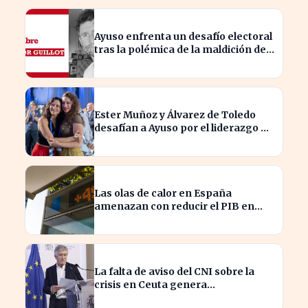
Ayuso enfrenta un desafío electoral
tras la polémica de la maldición de
Malinche
Ester Muñoz y Álvarez de Toledo
desafían a Ayuso por el liderazgo de
la derecha en el PP
Las olas de calor en España
amenazan con reducir el PIB en
hasta un 1,4% según Allianz
La falta de aviso del CNI sobre la
crisis en Ceuta genera
preocupación en el Gobierno