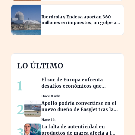
Iberdrola y Endesa aportan 360
millones en impuestos, un golpe al
sector nuclear español
LO ÚLTIMO
El sur de Europa enfrenta
1
desafíos económicos que
profundizan la brecha con el
Hace 8 min
norte
Apollo podría convertirse en el
2
nuevo dueño de EasyJet tras la
retirada de Castlelake
Hace 1 h
La falta de autenticidad en
3
productos de marca afecta a los