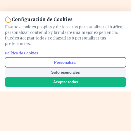
Configuración de Cookies
Usamos cookies propias y de terceros para analizar el tráfico,
personalizar contenido y brindarte una mejor experiencia.
Puedes aceptar todas, rechazarlas o personalizar tus
preferencias.
Política de Cookies
Noticias y análisis de economía, mercados,
Personalizar
inversión y política. Información actualizada
Solo esenciales
para entender lo que mueve tu dinero y tu
país.
Aceptar todas
Nosotros
Cookies
Privacidad
Términos
Política de Contenido