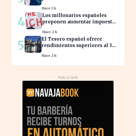
consumidores en España
Hace 1 h
Los millonarios españoles
4
proponen aumentar impuestos
para reducir la desigualdad
Hace 2 h
económica
El Tesoro español ofrece
5
rendimientos superiores al 3%
en sus bonos a largo plazo
Hace 2 h
PUBLICIDAD