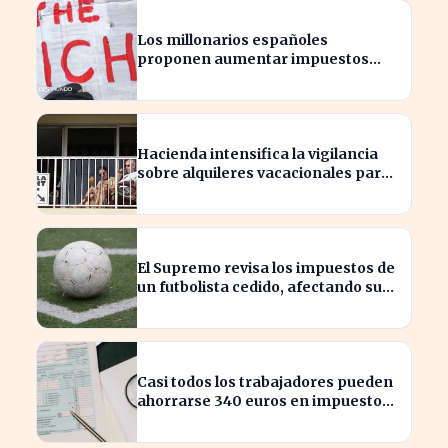
Los millonarios españoles
proponen aumentar impuestos
para reducir la desigualdad
económica
Hacienda intensifica la vigilancia
sobre alquileres vacacionales para
combatir el fraude
El Supremo revisa los impuestos de
un futbolista cedido, afectando su
patrimonio en España
Casi todos los trabajadores pueden
ahorrarse 340 euros en impuestos,
según asesores fiscales