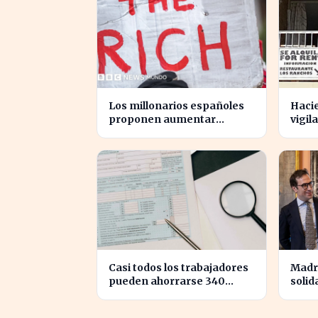
Los millonarios españoles
Hacie
proponen aumentar
vigil
impuestos para reducir la
vaca
desigualdad económica
el fr
Casi todos los trabajadores
Madr
pueden ahorrarse 340
solid
euros en impuestos, según
aport
asesores fiscales
más 