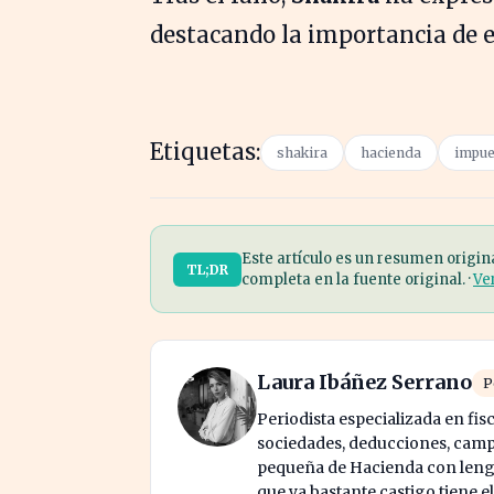
destacando la importancia de es
Etiquetas:
shakira
hacienda
impue
Este artículo es un resumen origin
TL;DR
completa en la fuente original. ·
Ve
Laura Ibáñez Serrano
P
Periodista especializada en fis
sociedades, deducciones, campa
pequeña de Hacienda con lengua
que ya bastante castigo tiene e