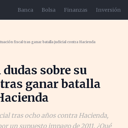
Banca
Bolsa
Finanzas
Inversión
uación fiscal tras ganar batalla judicial contra Hacienda
 dudas sobre su
 tras ganar batalla
 Hacienda
cial tras ocho años contra Hacienda,
or un supuesto impago de 2011. ¿Qué