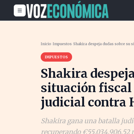
Inicio
›
Impuestos
›
Shakira despeja dudas sobre su sit
IMPUESTOS
Shakira despeja
situación fiscal
judicial contra
Shakira gana una batalla judi
recuperando €55.034.906,52 p