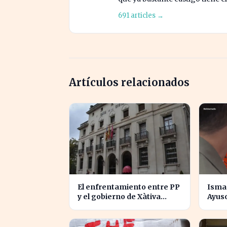
691 articles →
Artículos relacionados
El enfrentamiento entre PP
Isma 
y el gobierno de Xàtiva
Ayuso
afecta la gestión fiscal local
para 