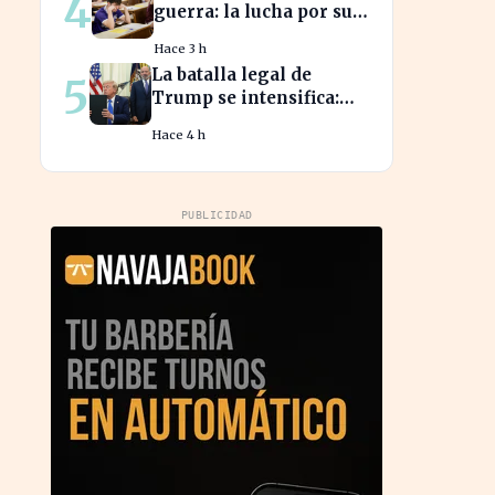
4
guerra: la lucha por sus
derechos cobra fuerza
Hace 3 h
hoy
La batalla legal de
5
Trump se intensifica:
frena la revelación de
Hace 4 h
sus finanzas
PUBLICIDAD