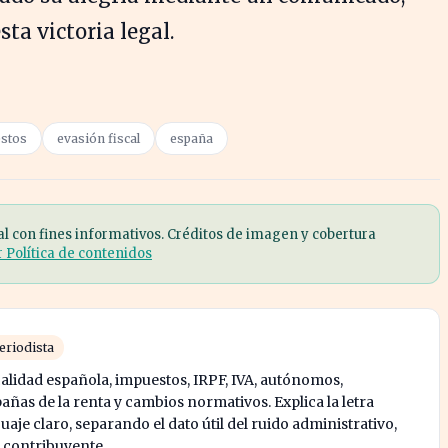
ta victoria legal.
stos
evasión fiscal
españa
al con fines informativos. Créditos de imagen y cobertura
r Política de contenidos
eriodista
calidad española, impuestos, IRPF, IVA, autónomos,
ñas de la renta y cambios normativos. Explica la letra
je claro, separando el dato útil del ruido administrativo,
l contribuyente.