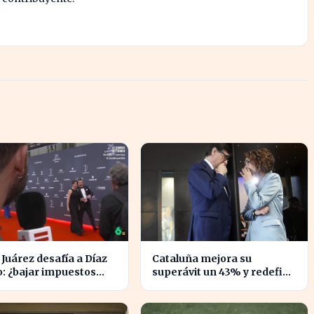
Juárez desafía a Díaz
Cataluña mejora su
: ¿bajar impuestos
superávit un 43% y redefine
acceder a la F1?
su relación financiera con el
Gobierno