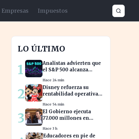
Empresas
Impuestos
LO ÚLTIMO
Analistas advierten que
1
el S&P 500 alcanza
niveles de
Hace 24 min
sobrevaloración
Disney refuerza su
2
alarmantes
rentabilidad operativa
un 21% en medio de
Hace 54 min
caídas en BPA
El Gobierno ejecuta
3
77.000 millones en
presupuestos
Hace 3 h
prorrogados,
Educadores en pie de
desbordando el año 2025