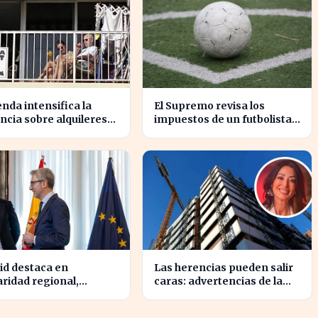
nda intensifica la
El Supremo revisa los
ancia sobre alquileres
impuestos de un futbolista
cionales para combatir
cedido, afectando su
aude
patrimonio en España
id destaca en
Las herencias pueden salir
aridad regional,
caras: advertencias de la
ando casi cuatro veces
notaria María Cristina
que Cataluña
Clemente