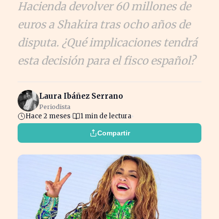
Hacienda devolver 60 millones de
euros a Shakira tras ocho años de
disputa. ¿Qué implicaciones tendrá
esta decisión para el fisco español?
Laura Ibáñez Serrano
Periodista
Hace 2 meses
1 min de lectura
Compartir