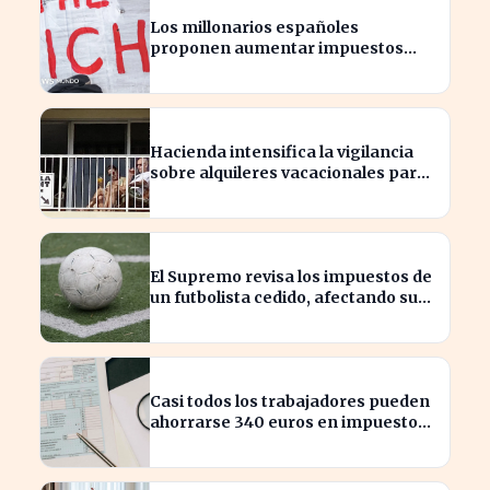
Los millonarios españoles
proponen aumentar impuestos
para reducir la desigualdad
económica
Hacienda intensifica la vigilancia
sobre alquileres vacacionales para
combatir el fraude
El Supremo revisa los impuestos de
un futbolista cedido, afectando su
patrimonio en España
Casi todos los trabajadores pueden
ahorrarse 340 euros en impuestos,
según asesores fiscales