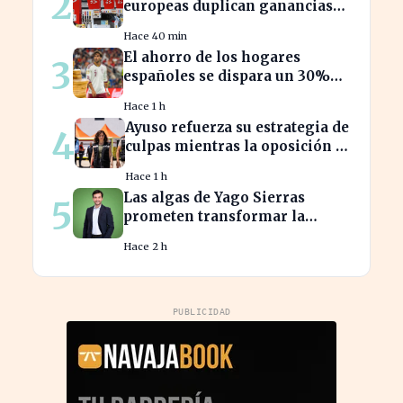
2
europeas duplican ganancias
en medio del conflicto iraní
Hace 40 min
El ahorro de los hogares
3
españoles se dispara un 30%
ante la crisis económica
Hace 1 h
Ayuso refuerza su estrategia de
4
culpas mientras la oposición la
critica con fuerza
Hace 1 h
Las algas de Yago Sierras
5
prometen transformar la
contaminación en recursos
Hace 2 h
sostenibles
PUBLICIDAD