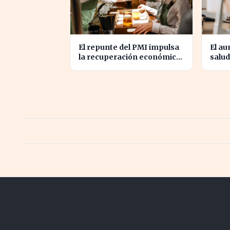
El repunte del PMI impulsa
El au
la recuperación económica
salud
en España, alcanzando 19
produ
meses de crecimiento
en E