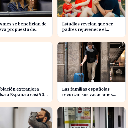
ymes se benefician de
Estudios revelan que ser
eva propuesta de
padres rejuvenece el
parencia salarial de
cerebro y mejora la salud
mental
blación extranjera
Las familias españolas
sa a España a casi 50
recortan sus vacaciones
nes de habitantes en
ante un poder adquisitivo
s récord
en caída libre