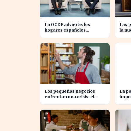
La OCDE advierte: los
Las p
hogares españoles
la nu
enfrentan la mayor caída de
trans
ingresos en tres años
Díaz
Los pequeños negocios
La po
enfrentan una crisis: el
impul
RETA pierde afiliados en
millo
julio
cifra