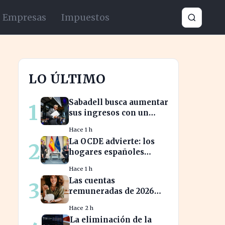
Empresas
Impuestos
LO ÚLTIMO
Sabadell busca aumentar
1
sus ingresos con un
cambio estratégico bajo
Hace 1 h
Armengol
La OCDE advierte: los
2
hogares españoles
enfrentan la mayor
Hace 1 h
caída de ingresos en
Las cuentas
3
tres años
remuneradas de 2026
ofrecen hasta un 5%
Hace 2 h
TIN: ¿estás
La eliminación de la
aprovechando tu