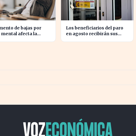
mento de bajas por
Los beneficiarios del paro
 mental afecta la
en agosto recibirán sus
ctividad de las pymes
pagos con variaciones
spaña
según el banco