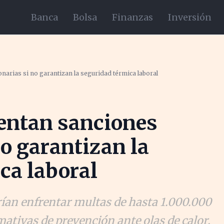
Banca
Bolsa
Finanzas
Inversión
narias si no garantizan la seguridad térmica laboral
entan sanciones
no garantizan la
ca laboral
an enfrentar multas de hasta 1.000.000
ativas de prevención ante olas de calor.