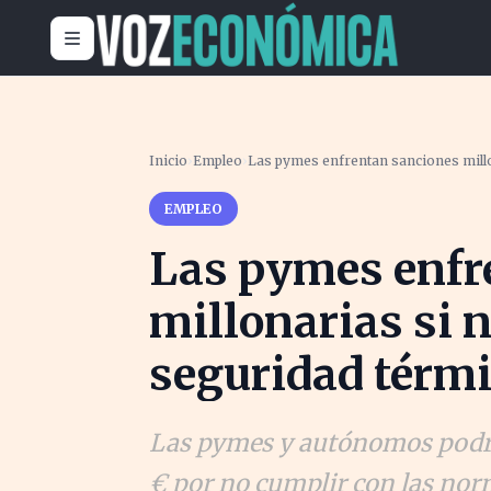
Inicio
›
Empleo
›
Las pymes enfrentan sanciones millo
EMPLEO
Las pymes enfr
millonarias si 
seguridad térmi
Las pymes y autónomos podrí
€ por no cumplir con las norm