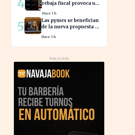
4
rebaja fiscal provoca un
dinero?
aumento récord en los
Hace 3 h
precios de carburante
Las pymes se benefician
5
este verano
de la nueva propuesta de
transparencia salarial
Hace 3 h
de Díaz
PUBLICIDAD