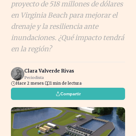
proyecto de 518 millones de dólares
en Virginia Beach para mejorar el
drenaje y la resiliencia ante
inundaciones. ¿Qué impacto tendrá
en la región?
Clara Valverde Rivas
Periodista
Hace 2 meses
1 min de lectura
Compartir