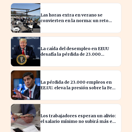
Las horas extra en verano se
convierten en la norma: un reto
para los trabajadores
La caída del desempleo en EEUU
desafía la pérdida de 23.000
empleos en julio
La pérdida de 23.000 empleos en
EE.UU. eleva la presión sobre la Fed
para actuar
Los trabajadores esperan un alivio:
el salario mínimo no subirá más en
2023