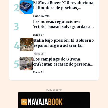
El Mova Rover X10 revoluciona
2
la limpieza de piscinas,
aliviando el trabajo de los
Hace 36 min
usuarios
Las nuevas regulaciones
3
'cripto' buscan salvaguardar a
los inversores de ciberataques
Hace 1 h
Italia bajo presión: El Gobierno
4
español urge a aclarar la
situación en Schengen
Hace 2 h
Los campings de Girona
5
enfrentan escasez de personal
y miran a Latinoamérica para
Hace 3 h
cubrirla
PUBLICIDAD