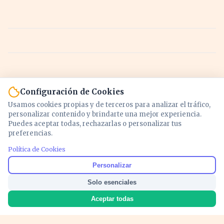
Configuración de Cookies
Usamos cookies propias y de terceros para analizar el tráfico,
personalizar contenido y brindarte una mejor experiencia.
Puedes aceptar todas, rechazarlas o personalizar tus
preferencias.
Política de Cookies
Noticias y análisis de economía, mercados,
Personalizar
inversión y política. Información actualizada
Solo esenciales
para entender lo que mueve tu dinero y tu
país.
Aceptar todas
Nosotros