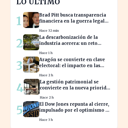
LO ÚLTIMO
Brad Pitt busca transparencia
1
financiera en la guerra legal
con Angelina Jolie
Hace 32 min
La descarbonización de la
2
industria acerera: un reto
ambiental y económico crucial
Hace 1 h
Aragón se convierte en clave
3
electoral: el impacto en las
elecciones nacionales
Hace 2 h
La gestión patrimonial se
4
convierte en la nueva prioridad
de la banca española
Hace 2 h
El Dow Jones repunta al cierre,
5
impulsado por el optimismo en
tecnología y aeroespacial
Hace 3 h