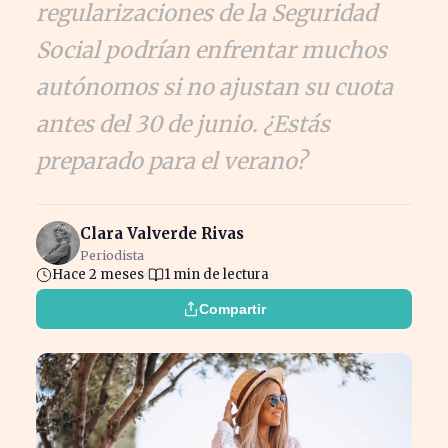
regularizaciones de la Seguridad
Social podrían enfrentar muchos
autónomos si no ajustan su cuota
antes del 30 de junio. ¿Estás
preparado para el verano?
Clara Valverde Rivas
Periodista
Hace 2 meses
1 min de lectura
Compartir