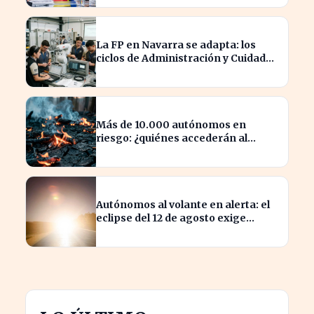
La FP en Navarra se adapta: los
ciclos de Administración y Cuidados
Auxiliares lideran la demanda
Más de 10.000 autónomos en
riesgo: ¿quiénes accederán al
nuevo cese por incendios?
Autónomos al volante en alerta: el
eclipse del 12 de agosto exige
revisiones de vehículos