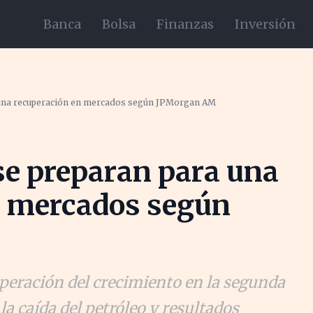
Banca
Bolsa
Finanzas
Inversión
 una recuperación en mercados según JPMorgan AM
se preparan para una
n mercados según
eración del crecimiento en la segunda
a caída del petróleo y resultados