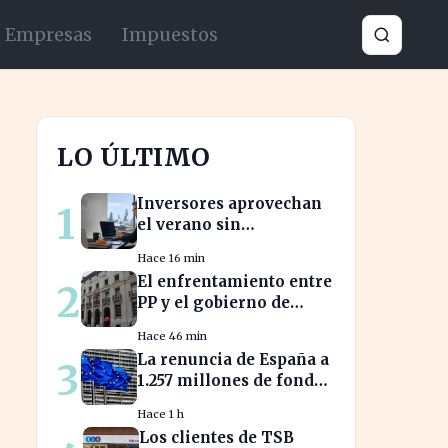
Empresas
Impuestos
LO ÚLTIMO
Inversores aprovechan
1
el verano sin
comisiones en
Hace 16 min
Bankinter: ahorros
El enfrentamiento entre
2
significativos en bolsa
PP y el gobierno de
internacional
Xàtiva afecta la gestión
Hace 46 min
fiscal local
La renuncia de España a
3
1.257 millones de fondos
europeos afecta a
Hace 1 h
proyectos clave
Los clientes de TSB