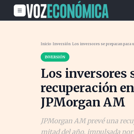
Inicio
›
Inversión
›
Los inversores se preparan para
INVERSIÓN
Los inversores 
recuperación e
JPMorgan AM
JPMorgan AM prevé una recup
mitad del año, impulsada por l