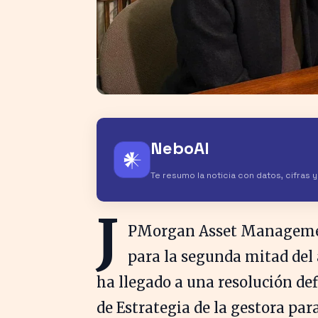
NeboAI
𒀭
Te resumo la noticia con datos, cifras 
J
PMorgan Asset Managemen
para la segunda mitad del a
ha llegado a una resolución def
de Estrategia de la gestora par