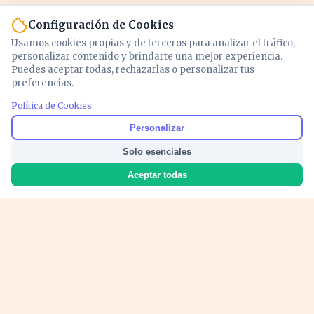
Configuración de Cookies
Usamos cookies propias y de terceros para analizar el tráfico,
personalizar contenido y brindarte una mejor experiencia.
Puedes aceptar todas, rechazarlas o personalizar tus
preferencias.
Política de Cookies
Noticias y análisis de economía, mercados,
Personalizar
inversión y política. Información actualizada
Solo esenciales
para entender lo que mueve tu dinero y tu
país.
Aceptar todas
Nosotros
Cookies
Privacidad
Términos
Política de Contenido