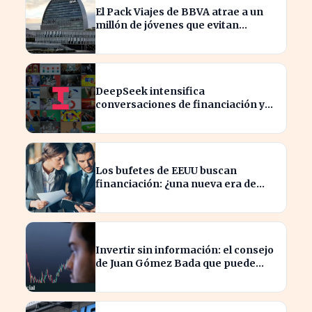
El Pack Viajes de BBVA atrae a un
millón de jóvenes que evitan
comisiones en el extranjero
DeepSeek intensifica
conversaciones de financiación y
prevé aumento de precios en sus
modelos
Los bufetes de EEUU buscan
financiación: ¿una nueva era de
inversión en el sector legal?
Invertir sin información: el consejo
de Juan Gómez Bada que puede
costar caro