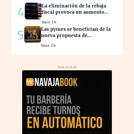
La eliminación de la rebaja
4
fiscal provoca un aumento
récord en los precios de
Hace 2 h
carburante este verano
Las pymes se benefician de la
5
nueva propuesta de
transparencia salarial de Díaz
Hace 2 h
PUBLICIDAD