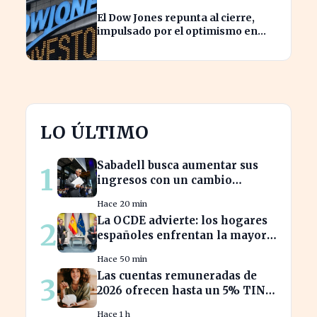
El Dow Jones repunta al cierre,
impulsado por el optimismo en
tecnología y aeroespacial
LO ÚLTIMO
Sabadell busca aumentar sus
1
ingresos con un cambio
estratégico bajo Armengol
Hace 20 min
La OCDE advierte: los hogares
2
españoles enfrentan la mayor
caída de ingresos en tres años
Hace 50 min
Las cuentas remuneradas de
3
2026 ofrecen hasta un 5% TIN:
¿estás aprovechando tu dinero?
Hace 1 h