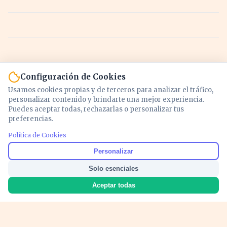
Configuración de Cookies
Usamos cookies propias y de terceros para analizar el tráfico,
personalizar contenido y brindarte una mejor experiencia.
Puedes aceptar todas, rechazarlas o personalizar tus
preferencias.
Política de Cookies
Noticias y análisis de economía, mercados,
Personalizar
inversión y política. Información actualizada
Solo esenciales
para entender lo que mueve tu dinero y tu
país.
Aceptar todas
Nosotros
Cookies