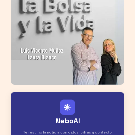
𒀭
NeboAI
Te resumo la noticia con datos, cifras y contexto