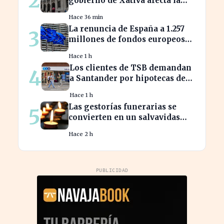
2
gobierno de Xàtiva afecta la
gestión fiscal local
Hace 36 min
La renuncia de España a 1.257
3
millones de fondos europeos
afecta a proyectos clave
Hace 1 h
Los clientes de TSB demandan
4
a Santander por hipotecas de
Northern Rock afectadas
Hace 1 h
Las gestorías funerarias se
5
convierten en un salvavidas
ante el complicado proceso
Hace 2 h
administrativo tras un
fallecimiento.
PUBLICIDAD