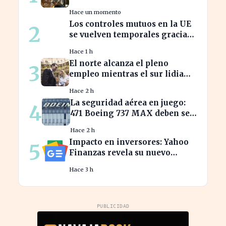
estrena hoy, ¡no te la pierdas!
Hace un momento
Los controles mutuos en la UE
2
se vuelven temporales gracias
a España e Italia
Hace 1 h
El norte alcanza el pleno
3
empleo mientras el sur lidia
con tasas de paro alarmantes
Hace 2 h
La seguridad aérea en juego:
4
471 Boeing 737 MAX deben ser
inspeccionados urgentemente
Hace 2 h
Impacto en inversores: Yahoo
5
Finanzas revela su nuevo
calendario de divisiones de
Hace 3 h
acciones
PUBLICIDAD