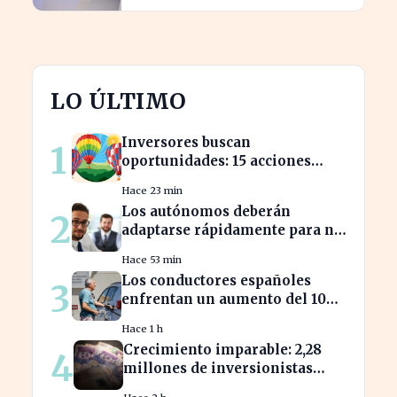
LO ÚLTIMO
Inversores buscan
1
oportunidades: 15 acciones
clave para aprovechar el auge
Hace 23 min
bursátil
Los autónomos deberán
2
adaptarse rápidamente para no
perder beneficios en sus
Hace 53 min
nóminas
Los conductores españoles
3
enfrentan un aumento del 10%
en los precios de gasolina
Hace 1 h
desde marzo
Crecimiento imparable: 2,28
4
millones de inversionistas
confían en fondos fiduciarios