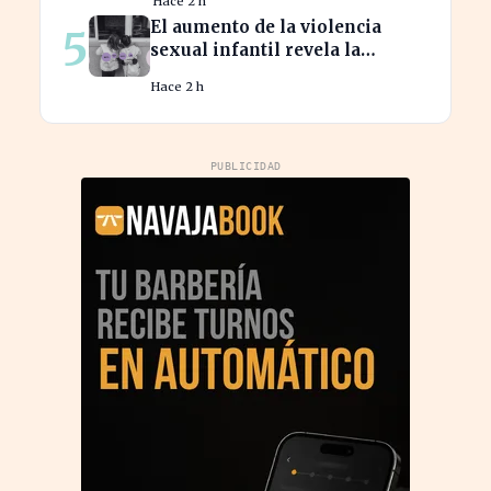
Hace 2 h
de $123,7 billones
El aumento de la violencia
5
sexual infantil revela la
vulnerabilidad del hogar
Hace 2 h
familiar
PUBLICIDAD