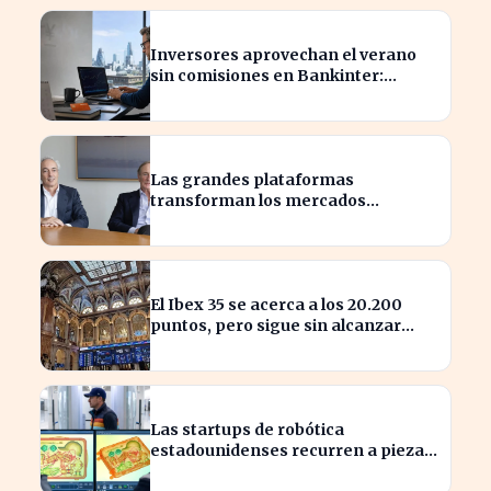
Inversores aprovechan el verano
sin comisiones en Bankinter:
ahorros significativos en bolsa
internacional
Las grandes plataformas
transforman los mercados
privados y redefinen la
competencia
El Ibex 35 se acerca a los 20.200
puntos, pero sigue sin alcanzar
máximos históricos
Las startups de robótica
estadounidenses recurren a piezas
chinas para reducir costes