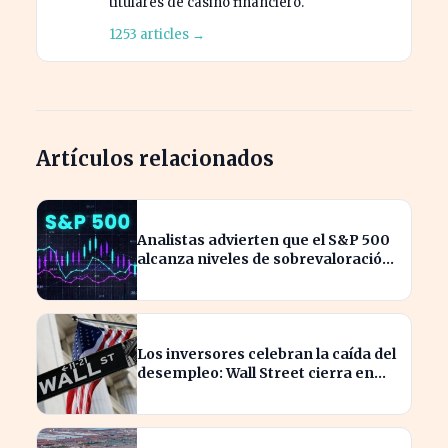
titulares de casino financiero.
1253 articles →
Artículos relacionados
Analistas advierten que el S&P 500
alcanza niveles de sobrevaloración
alarmantes
Los inversores celebran la caída del
desempleo: Wall Street cierra en
alza