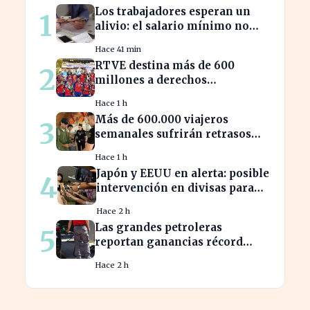
Los trabajadores esperan un
1
alivio: el salario mínimo no
subirá más en 2023
Hace 41 min
RTVE destina más de 600
2
millones a derechos
deportivos, impactando la
Hace 1 h
programación futura
Más de 600.000 viajeros
3
semanales sufrirán retrasos
por controles entre España e
Hace 1 h
Italia
Japón y EEUU en alerta: posible
4
intervención en divisas para
frenar la volatilidad
Hace 2 h
Las grandes petroleras
5
reportan ganancias récord
gracias al estancamiento en
Hace 2 h
Irán