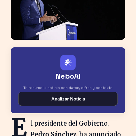
𒀭
NeboAI
Te resumo la noticia con datos, cifras y contexto
Analizar Noticia
E
l presidente del Gobierno,
Pedro Sánchez
, ha anunciado