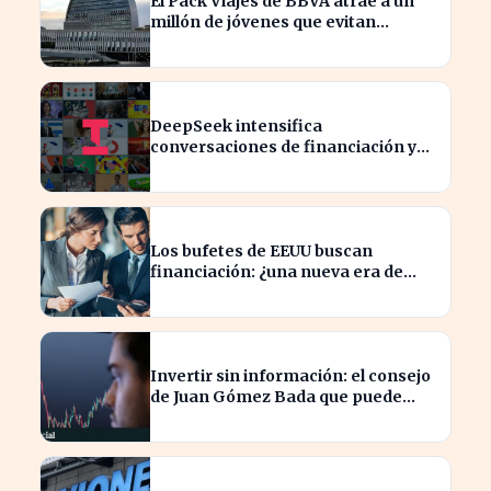
El Pack Viajes de BBVA atrae a un
millón de jóvenes que evitan
comisiones en el extranjero
DeepSeek intensifica
conversaciones de financiación y
prevé aumento de precios en sus
modelos
Los bufetes de EEUU buscan
financiación: ¿una nueva era de
inversión en el sector legal?
Invertir sin información: el consejo
de Juan Gómez Bada que puede
costar caro