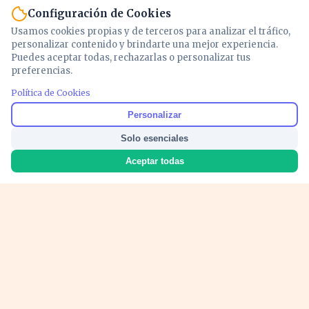
Configuración de Cookies
Usamos cookies propias y de terceros para analizar el tráfico,
personalizar contenido y brindarte una mejor experiencia.
Puedes aceptar todas, rechazarlas o personalizar tus
preferencias.
Política de Cookies
Noticias y análisis de economía, mercados,
Personalizar
inversión y política. Información actualizada
Solo esenciales
para entender lo que mueve tu dinero y tu
país.
Aceptar todas
Nosotros
Cookies
Privacidad
Términos
Política de Contenido