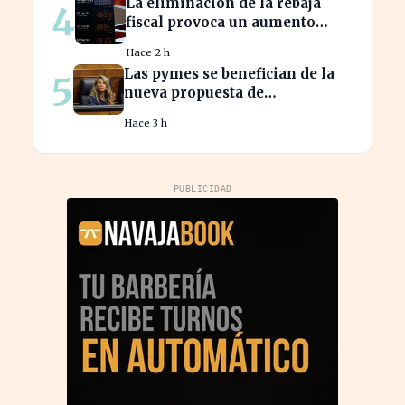
La eliminación de la rebaja
4
fiscal provoca un aumento
récord en los precios de
Hace 2 h
carburante este verano
Las pymes se benefician de la
5
nueva propuesta de
transparencia salarial de Díaz
Hace 3 h
PUBLICIDAD