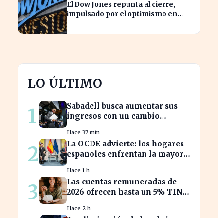
El Dow Jones repunta al cierre,
impulsado por el optimismo en
tecnología y aeroespacial
LO ÚLTIMO
Sabadell busca aumentar sus
1
ingresos con un cambio
estratégico bajo Armengol
Hace 37 min
La OCDE advierte: los hogares
2
españoles enfrentan la mayor
caída de ingresos en tres años
Hace 1 h
Las cuentas remuneradas de
3
2026 ofrecen hasta un 5% TIN:
¿estás aprovechando tu dinero?
Hace 2 h