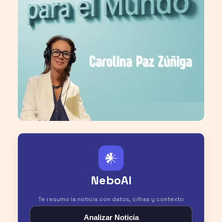
𒀭
NeboAI
Te resumo la noticia con datos, cifras y contexto
Analizar Noticia