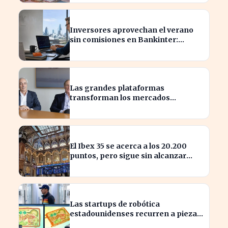
Inversores aprovechan el verano
sin comisiones en Bankinter:
ahorros significativos en bolsa
internacional
Las grandes plataformas
transforman los mercados
privados y redefinen la
competencia
El Ibex 35 se acerca a los 20.200
puntos, pero sigue sin alcanzar
máximos históricos
Las startups de robótica
estadounidenses recurren a piezas
chinas para reducir costes