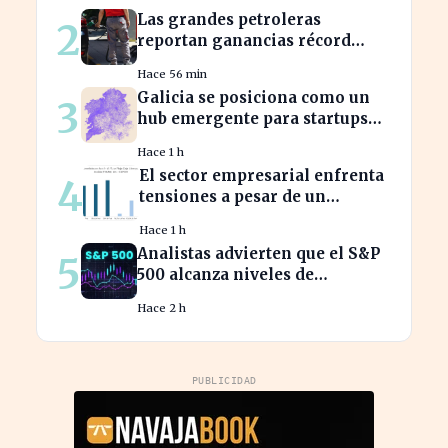
Las grandes petroleras
2
reportan ganancias récord
gracias al estancamiento en
Hace 56 min
Irán
Galicia se posiciona como un
3
hub emergente para startups
tecnológicas españolas
Hace 1 h
El sector empresarial enfrenta
4
tensiones a pesar de un
diagnóstico común en el
Hace 1 h
semestre
Analistas advierten que el S&P
5
500 alcanza niveles de
sobrevaloración alarmantes
Hace 2 h
PUBLICIDAD