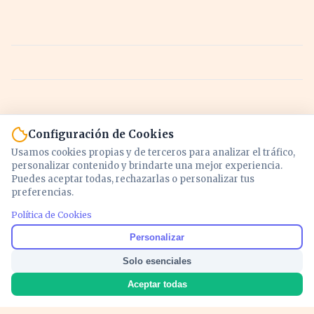
Configuración de Cookies
Usamos cookies propias y de terceros para analizar el tráfico,
personalizar contenido y brindarte una mejor experiencia.
Puedes aceptar todas, rechazarlas o personalizar tus
preferencias.
Política de Cookies
Noticias y análisis de economía, mercados,
Personalizar
inversión y política. Información actualizada
Solo esenciales
para entender lo que mueve tu dinero y tu
país.
Aceptar todas