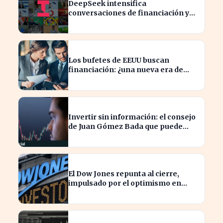
DeepSeek intensifica
conversaciones de financiación y
prevé aumento de precios en sus
modelos
Los bufetes de EEUU buscan
financiación: ¿una nueva era de
inversión en el sector legal?
Invertir sin información: el consejo
de Juan Gómez Bada que puede
costar caro
El Dow Jones repunta al cierre,
impulsado por el optimismo en
tecnología y aeroespacial