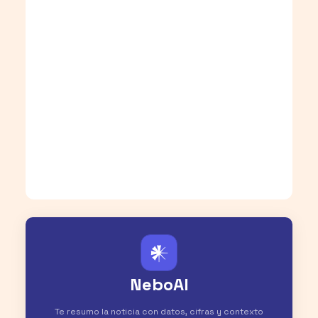
𒀭
NeboAI
Te resumo la noticia con datos, cifras y contexto