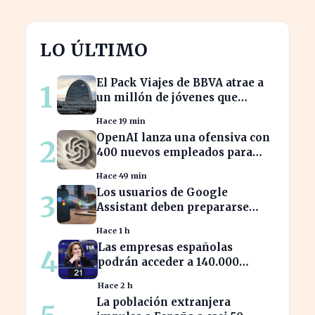
LO ÚLTIMO
El Pack Viajes de BBVA atrae a
1
un millón de jóvenes que
evitan comisiones en el
Hace 19 min
extranjero
OpenAI lanza una ofensiva con
2
400 nuevos empleados para
desafiar a Apple
Hace 49 min
Los usuarios de Google
3
Assistant deben prepararse
para la transición a Gemini en
Hace 1 h
sus dispositivos.
Las empresas españolas
4
podrán acceder a 140.000
millones en ayudas para la
Hace 2 h
transición ecológica
La población extranjera