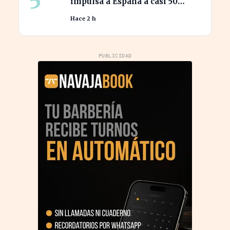
5
impulsa a España a casi 50
millones de habitantes en
Hace 2 h
cifras récord
PUBLICIDAD