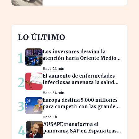
LO ÚLTIMO
Los inversores desvían la
1
atención hacia Oriente Medio
mientras Wall Street se
Hace 24 min
desploma
El aumento de enfermedades
2
infecciosas amenaza la salud
pública por el cambio climático
Hace 54 min
Europa destina 5.000 millones
3
para competir con las grandes
tecnológicas de EE.UU.
Hace 1 h
AUSAPE transforma el
4
panorama SAP en España tras
tres décadas de innovación