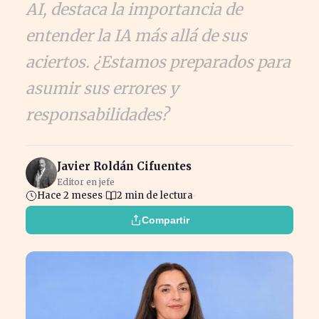
AI, destaca la importancia de
entender la IA más allá de sus
aciertos. ¿Estamos preparados para
asumir sus errores y
responsabilidades?
Javier Roldán Cifuentes
Editor en jefe
Hace 2 meses
2 min de lectura
Compartir