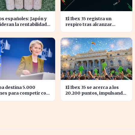
s españoles: Japón y
El Ibex 35 registra un
lideran la rentabilidad
respiro tras alcanzar
 semestre de IA en
niveles históricos en su
cotización
a destina 5.000
El Ibex 35 se acerca a los
nes para competir con
20.200 puntos, impulsando
randes tecnológicas de
la confianza del inversor
.