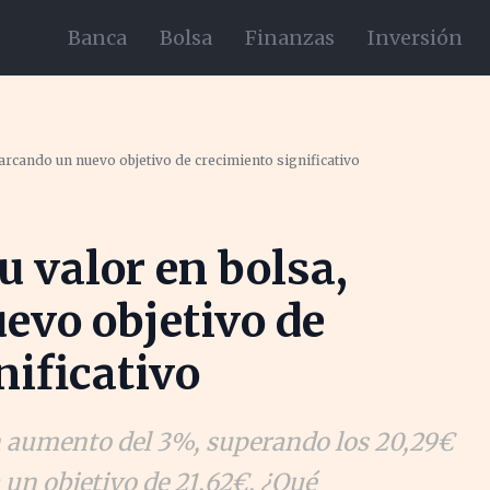
Banca
Bolsa
Finanzas
Inversión
arcando un nuevo objetivo de crecimiento significativo
 valor en bolsa,
evo objetivo de
nificativo
n aumento del 3%, superando los 20,29€
un objetivo de 21,62€. ¿Qué