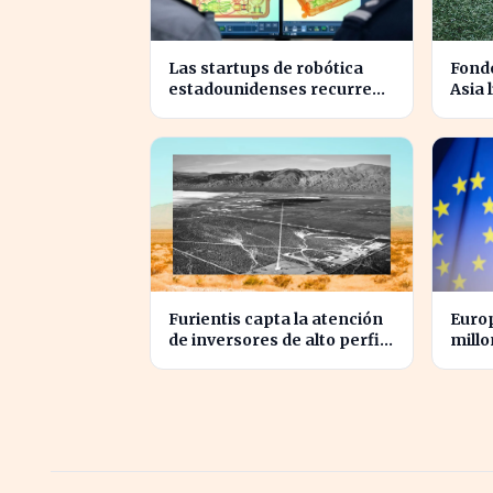
Las startups de robótica
Fondo
estadounidenses recurren
Asia 
a piezas chinas para reducir
en un
costes
2026
Furientis capta la atención
Europ
de inversores de alto perfil
millo
en el sector de defensa
las g
EE.UU