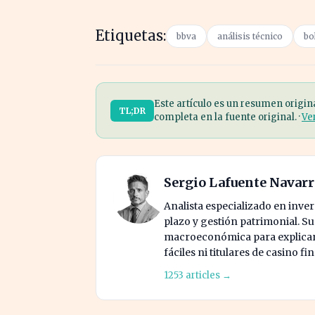
Etiquetas:
bbva
análisis técnico
bo
Este artículo es un resumen origin
TL;DR
completa en la fuente original. ·
Ve
Sergio Lafuente Navar
Analista especializado en invers
plazo y gestión patrimonial. S
macroeconómica para explicar 
fáciles ni titulares de casino fi
1253 articles →