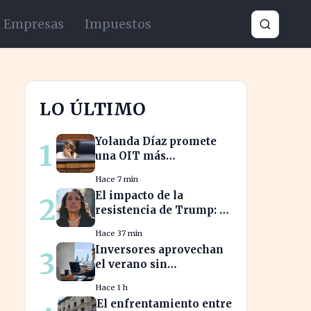
Empresas
Impuestos
LO ÚLTIMO
Yolanda Díaz promete
1
una OIT más
democrática si es
Hace 7 min
elegida, transformando
El impacto de la
2
el liderazgo global
resistencia de Trump: la
Fed se enfrenta a un
Hace 37 min
desafío interno inédito
Inversores aprovechan
3
el verano sin
comisiones en
Hace 1 h
Bankinter: ahorros
El enfrentamiento entre
significativos en bolsa