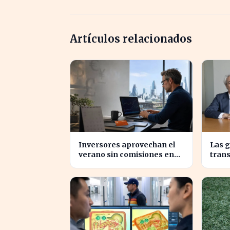
Artículos relacionados
Inversores aprovechan el
Las 
verano sin comisiones en
tran
Bankinter: ahorros
priva
significativos en bolsa
comp
internacional