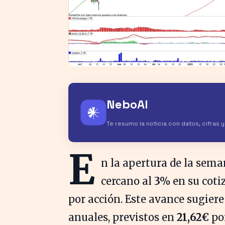
NeboAI
𒀭
Te resumo la noticia con datos, cifras 
E
n la apertura de la sem
cercano al
3%
en su coti
por acción. Este avance sugier
anuales, previstos en
21,62€
por