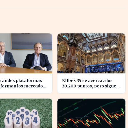
grandes plataformas
El Ibex 35 se acerca a los
sforman los mercados
20.200 puntos, pero sigue
dos y redefinen la
sin alcanzar máximos
etencia
históricos