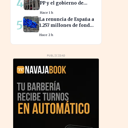
4
PP y el gobierno de
internacional
Xàtiva afecta la gestión
Hace 1 h
fiscal local
La renuncia de España a
5
1.257 millones de fondos
europeos afecta a
Hace 2 h
proyectos clave
PUBLICIDAD