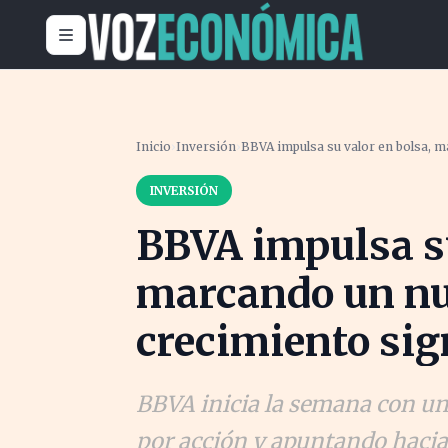
Inicio
›
Inversión
›
BBVA impulsa su valor en bolsa, m
INVERSIÓN
BBVA impulsa su
marcando un nu
crecimiento sig
BBVA inicia la semana con u
por acción y apuntando hacia 