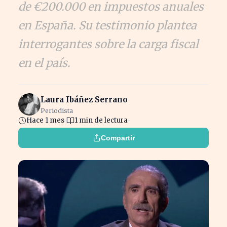
de €200.000 en impuestos anuales
en España. Su testimonio plantea
interrogantes sobre la carga fiscal
en el país.
Laura Ibáñez Serrano
Periodista
Hace 1 mes
1 min de lectura
Compartir