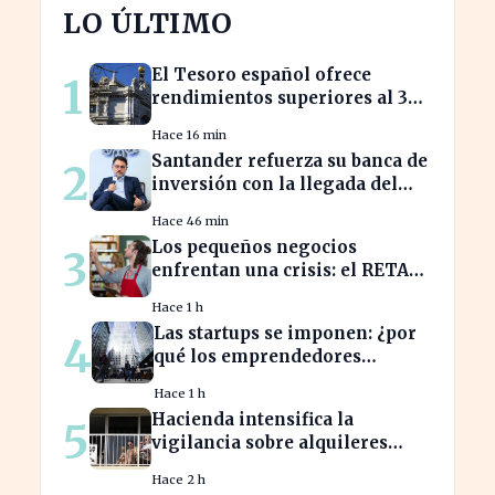
LO ÚLTIMO
El Tesoro español ofrece
1
rendimientos superiores al 3%
en sus bonos a largo plazo
Hace 16 min
Santander refuerza su banca de
2
inversión con la llegada del
CEO de UBS en Brasil
Hace 46 min
Los pequeños negocios
3
enfrentan una crisis: el RETA
pierde afiliados en julio
Hace 1 h
Las startups se imponen: ¿por
4
qué los emprendedores
tradicionales quedan
Hace 1 h
rezagados?
Hacienda intensifica la
5
vigilancia sobre alquileres
vacacionales para combatir el
Hace 2 h
fraude