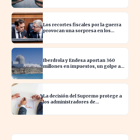
en Bulgaria
Los recortes fiscales por la guerra
provocan una sorpresa en los
ingresos fiscales de 2026
Iberdrola y Endesa aportan 360
millones en impuestos, un golpe al
sector nuclear español
La decisión del Supremo protege a
los administradores de
reclamaciones directas de
Hacienda