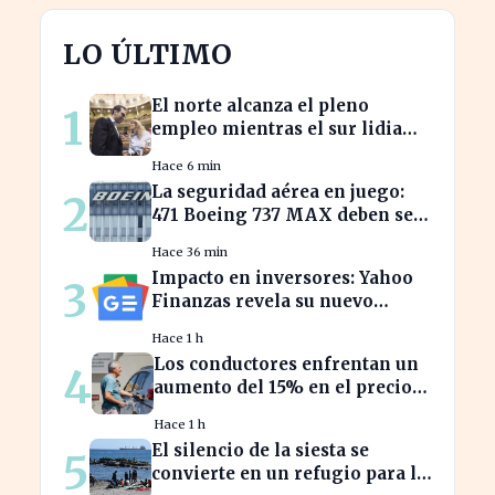
LO ÚLTIMO
El norte alcanza el pleno
1
empleo mientras el sur lidia
con tasas de paro alarmantes
Hace 6 min
La seguridad aérea en juego:
2
471 Boeing 737 MAX deben ser
inspeccionados urgentemente
Hace 36 min
Impacto en inversores: Yahoo
3
Finanzas revela su nuevo
calendario de divisiones de
Hace 1 h
acciones
Los conductores enfrentan un
4
aumento del 15% en el precio
de la gasolina desde marzo
Hace 1 h
El silencio de la siesta se
5
convierte en un refugio para la