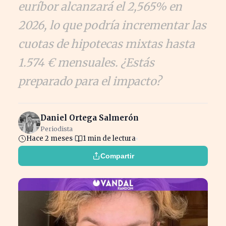
euríbor alcanzará el 2,565% en
2026, lo que podría incrementar las
cuotas de hipotecas mixtas hasta
1.574 € mensuales. ¿Estás
preparado para el impacto?
Daniel Ortega Salmerón
Periodista
Hace 2 meses
1 min de lectura
Compartir