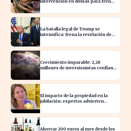
intervención en divisas para frenar
la volatilidad
La batalla legal de Trump se
intensifica: frena la revelación de
sus finanzas
Crecimiento imparable: 2,28
millones de inversionistas confían
en fondos fiduciarios de $123,7
billones
El impacto de la propiedad en la
jubilación: expertos advierten
sobre su relevancia tras los 40
Ahorrar 200 euros al mes desde los