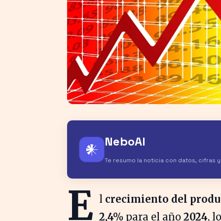
NeboAI
𒀭
Te resumo la noticia con datos, cifras 
E
l
crecimiento del produ
2,4%
para el año
2024
, 