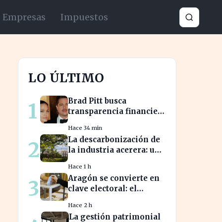
Empresas
Impuestos
LO ÚLTIMO
Brad Pitt busca
1
transparencia financiera
en la guerra legal con
Hace 34 min
Angelina Jolie
La descarbonización de
2
la industria acerera: un
reto ambiental y
Hace 1 h
económico crucial
Aragón se convierte en
3
clave electoral: el
impacto en las
Hace 2 h
elecciones nacionales
La gestión patrimonial