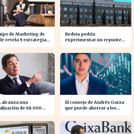
uipo de Marketing de
Redeia podría
e revela 9 estrategias
experimentar un repunte
alinear objetivos con
en bolsa si se activan estos
nzas
cuatro factores clave
 alcanza una
El consejo de Andrés Garza
alización de 68.000
que puede ahorrar a los
nes, superando a
consumidores miles de
rola
euros