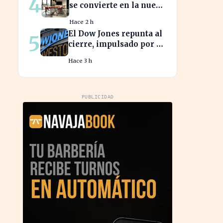
4
se convierte en la nueva
prioridad de la banca
Hace 2 h
española
El Dow Jones repunta al
5
cierre, impulsado por el
optimismo en
Hace 3 h
tecnología y
aeroespacial
PUBLICIDAD