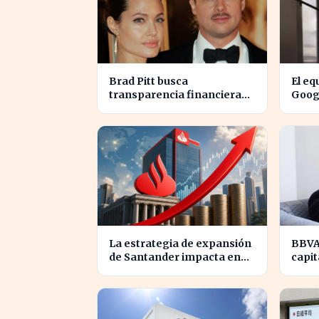
Brad Pitt busca
El eq
transparencia financiera
Googl
en la guerra legal con
para 
Angelina Jolie
Fina
La estrategia de expansión
BBVA
de Santander impacta en
capit
12.000 millones de capital
millo
disponible
Iberd