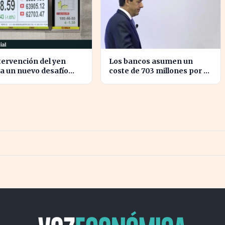
tervención del yen
Los bancos asumen un
a un nuevo desafío
coste de 703 millones por el
la economía global
nuevo impuesto
15 años
extraordinario