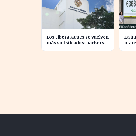
Los ciberataques se vuelven
La in
más sofisticados: hackers
marc
utilizan IA autónoma contra
para 
Tailandia
tras 