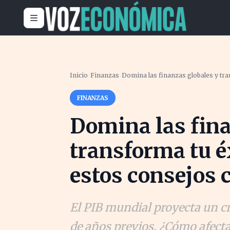
Inicio
›
Finanzas
›
Domina las finanzas globales y tra
FINANZAS
Domina las fina
transforma tu é
estos consejos 
El PIB mundial proyecta un cr
de años previos. ¿Cómo afectar