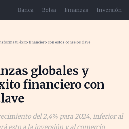
Banca
Bolsa
Finanzas
Inversión
nsforma tu éxito financiero con estos consejos clave
nzas globales y
xito financiero con
clave
ecimiento del 2,4% para 2024, inferior al
á esto a la inversión y al comercio