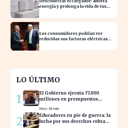
Desconectar el cargador: ahorra
energía y prolonga la vida de tus
dispositivos
Los consumidores podrían ver
reducidas sus facturas eléctricas
gracias a un ahorro de 800 millones
para Iberdrola y Endesa.
LO ÚLTIMO
El Gobierno ejecuta 77.000
1
millones en presupuestos
prorrogados, desbordando el
Hace 28 min
año 2025
Educadores en pie de guerra: la
2
lucha por sus derechos cobra
fuerza hoy