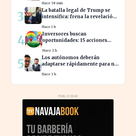
Hace 58 min
La batalla legal de Trump se
3
intensifica: frena la revelación
de sus finanzas
Hace 1 h
Inversores buscan
4
oportunidades: 15 acciones
clave para aprovechar el auge
Hace 2 h
bursátil
Los autónomos deberán
5
adaptarse rápidamente para no
perder beneficios en sus
Hace 3 h
nóminas
PUBLICIDAD