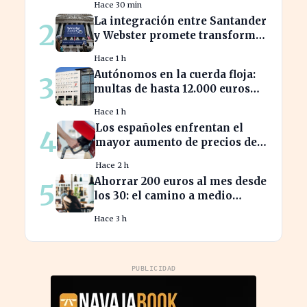
Hace 30 min
empleo turístico
La integración entre Santander
2
y Webster promete transformar
el sector financiero en semanas
Hace 1 h
Autónomos en la cuerda floja:
3
multas de hasta 12.000 euros
por alta tardía
Hace 1 h
Los españoles enfrentan el
4
mayor aumento de precios de
carburantes en dos décadas
Hace 2 h
durante el verano
Ahorrar 200 euros al mes desde
5
los 30: el camino a medio
millón en tu jubilación
Hace 3 h
PUBLICIDAD