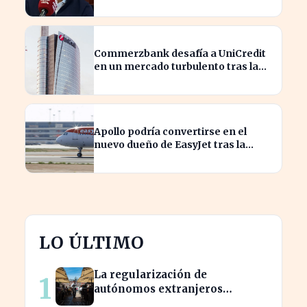
innovación
Commerzbank desafía a UniCredit
en un mercado turbulento tras la
ofensiva de inversión
Apollo podría convertirse en el
nuevo dueño de EasyJet tras la
retirada de Castlelake
LO ÚLTIMO
La regularización de
1
autónomos extranjeros
transforma el panorama del