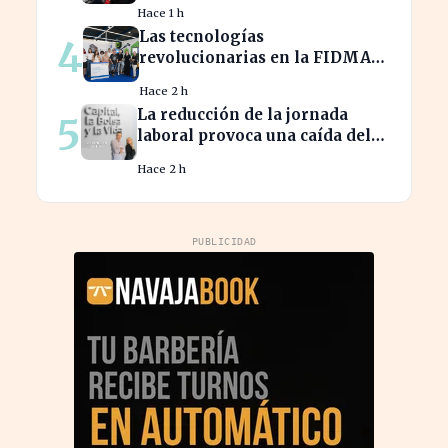
inmigración marroquí se
Hace 1 h
intensifica
Las tecnologías
4
revolucionarias en la FIDMA
prometen cambiar el futuro
Hace 2 h
empresarial en Asturias
La reducción de la jornada
5
laboral provoca una caída del
2% en la productividad
Hace 2 h
española
PUBLICIDAD