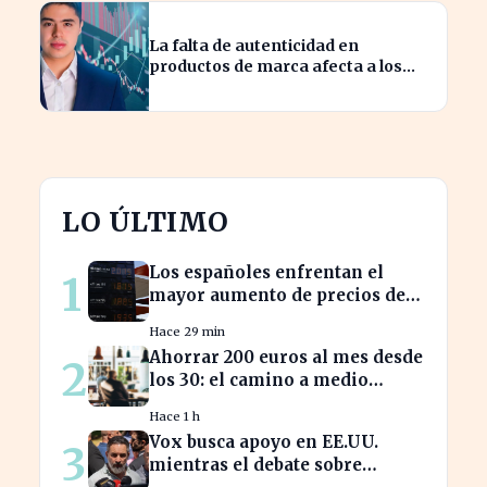
La falta de autenticidad en
productos de marca afecta a los
consumidores en España
LO ÚLTIMO
Los españoles enfrentan el
1
mayor aumento de precios de
carburantes en dos décadas
Hace 29 min
durante el verano
Ahorrar 200 euros al mes desde
2
los 30: el camino a medio
millón en tu jubilación
Hace 1 h
Vox busca apoyo en EE.UU.
3
mientras el debate sobre