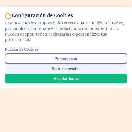
Configuración de Cookies
Usamos cookies propias y de terceros para analizar el tráfico,
personalizar contenido y brindarte una mejor experiencia.
Puedes aceptar todas, rechazarlas o personalizar tus
preferencias.
Política de Cookies
Noticias y análisis de economía, mercados,
Personalizar
inversión y política. Información actualizada
Solo esenciales
para entender lo que mueve tu dinero y tu
país.
Aceptar todas
Nosotros
Cookies
Privacidad
Términos
Política de Contenido