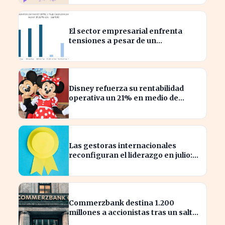
El sector empresarial enfrenta
tensiones a pesar de un
diagnóstico común en el semestre
Disney refuerza su rentabilidad
operativa un 21% en medio de
caídas en BPA
Las gestoras internacionales
reconfiguran el liderazgo en julio:
¿quiénes son los nuevos
nombrados?
Commerzbank destina 1.200
millones a accionistas tras un salto
del 94% en beneficios