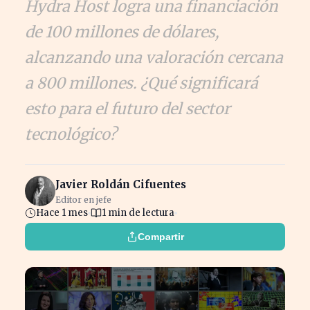
Hydra Host logra una financiación
de 100 millones de dólares,
alcanzando una valoración cercana
a 800 millones. ¿Qué significará
esto para el futuro del sector
tecnológico?
Javier Roldán Cifuentes
Editor en jefe
Hace 1 mes
1 min de lectura
Compartir