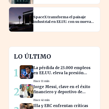
SpaceX transforma el paisaje
industrial en EE.UU. con su nueva
megaestructura de 24 zonas
LO ÚLTIMO
La pérdida de 23.000 empleos
1
en EE.UU. eleva la presión
sobre la Fed para actuar
Hace 11 min
Jorge Messi, clave en el éxito
2
financiero y deportivo de
Lionel Messi en la actualidad
Hace 41 min
Illa y ERC enfrentan críticas