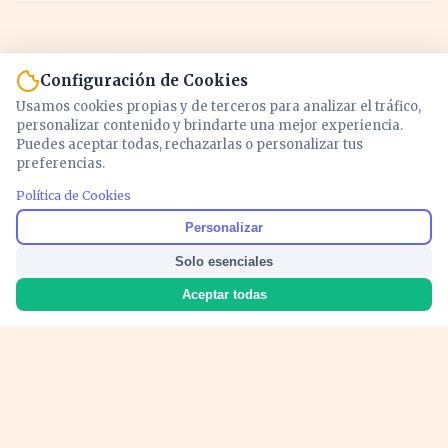
Configuración de Cookies
Usamos cookies propias y de terceros para analizar el tráfico,
personalizar contenido y brindarte una mejor experiencia.
Puedes aceptar todas, rechazarlas o personalizar tus
preferencias.
Política de Cookies
Noticias y análisis de economía, mercados,
Personalizar
inversión y política. Información actualizada
Solo esenciales
para entender lo que mueve tu dinero y tu
país.
Aceptar todas
Nosotros
Cookies
Privacidad
Términos
Política de Contenido