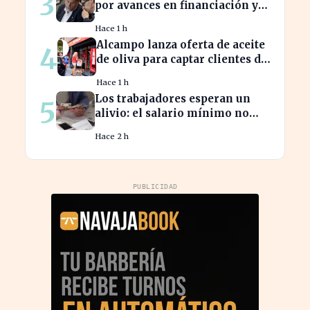
3
por avances en financiación y
estancamiento fiscal
Hace 1 h
Alcampo lanza oferta de aceite
4
de oliva para captar clientes de
Carrefour este agosto
Hace 1 h
Los trabajadores esperan un
5
alivio: el salario mínimo no
subirá más en 2023
Hace 2 h
PUBLICIDAD