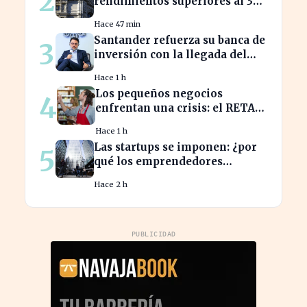
2
rendimientos superiores al 3%
en sus bonos a largo plazo
Hace 47 min
Santander refuerza su banca de
3
inversión con la llegada del
CEO de UBS en Brasil
Hace 1 h
Los pequeños negocios
4
enfrentan una crisis: el RETA
pierde afiliados en julio
Hace 1 h
Las startups se imponen: ¿por
5
qué los emprendedores
tradicionales quedan
Hace 2 h
rezagados?
PUBLICIDAD