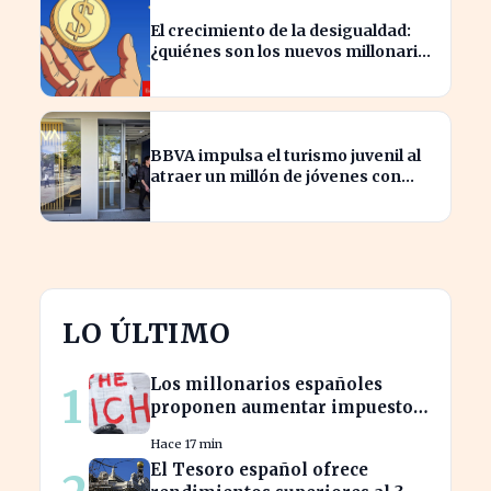
El crecimiento de la desigualdad:
¿quiénes son los nuevos millonarios
en España?
BBVA impulsa el turismo juvenil al
atraer un millón de jóvenes con
nuevas ofertas
LO ÚLTIMO
Los millonarios españoles
1
proponen aumentar impuestos
para reducir la desigualdad
Hace 17 min
económica
El Tesoro español ofrece