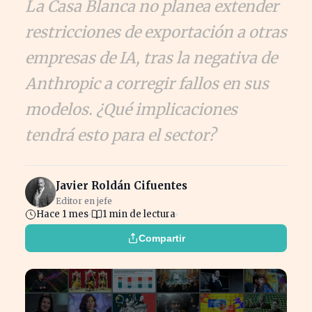
La Casa Blanca no planea extender
restricciones de exportación a otras
empresas de IA, tras la negativa de
Anthropic a corregir fallos en sus
modelos. ¿Qué implicaciones
tendrá esto para el sector?
Javier Roldán Cifuentes
Editor en jefe
Hace 1 mes
1 min de lectura
Compartir