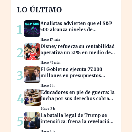
LO ÚLTIMO
Analistas advierten que el S&P
1
500 alcanza niveles de
sobrevaloración alarmantes
Hace 17 min
Disney refuerza su rentabilidad
2
operativa un 21% en medio de
caídas en BPA
Hace 47 min
El Gobierno ejecuta 77.000
3
millones en presupuestos
prorrogados, desbordando el
Hace 3 h
año 2025
Educadores en pie de guerra: la
4
lucha por sus derechos cobra
fuerza hoy
Hace 3 h
La batalla legal de Trump se
5
intensifica: frena la revelación
de sus finanzas
Hace 4 h