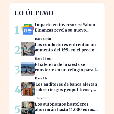
LO ÚLTIMO
Impacto en inversores: Yahoo
1
Finanzas revela su nuevo
calendario de divisiones de
Hace 6 min
acciones
Los conductores enfrentan un
2
aumento del 15% en el precio
de la gasolina desde marzo
Hace 36 min
El silencio de la siesta se
3
convierte en un refugio para la
productividad laboral
Hace 1 h
Los auditores de banca alertan
4
sobre riesgos geopolíticos y
tecnológicos cruciales
Hace 1 h
Los autónomos hosteleros
5
ahorrarán hasta 11.000 euros