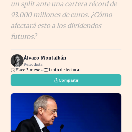
un split ante una cartera récord de
93.000 millones de euros. ¿Cómo
afectará esto a los dividendos
futuros?
Álvaro Montalbán
Periodista
Hace 3 meses
1 min de lectura
Compartir