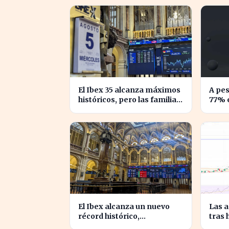
auge bursátil
espa
El Ibex 35 alcanza máximos
A pes
históricos, pero las familias
77% e
españolas quedan excluidas
enfre
de a
El Ibex alcanza un nuevo
Las 
récord histórico,
tras 
impulsando la confianza
crec