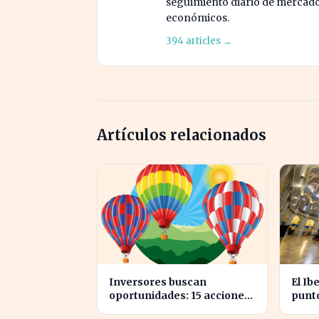
seguimiento diario de mercado c
económicos.
394 articles →
Artículos relacionados
Inversores buscan
El Ib
oportunidades: 15 acciones
punto
clave para aprovechar el
conf