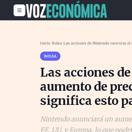
Inicio
›
Bolsa
›
Las acciones de Nintendo caen tras el 
BOLSA
Las acciones de
aumento de prec
significa esto p
Nintendo anunciará un aument
EE. UU. y Europa, lo que podr