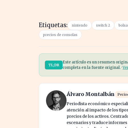
Etiquetas:
nintendo
switch 2
bolsa
precios de consolas
Este artículo es un resumen origin
TL;DR
completa en la fuente original. ·
Ve
Álvaro Montalbán
Perio
Periodista económico especial
atención al impacto de los tipos
precios de los activos. Centrad
escenarios y traduce informes