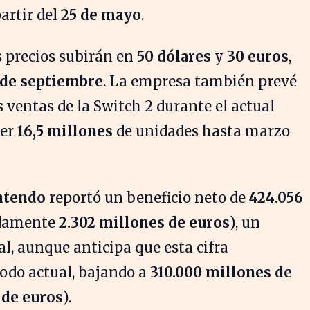
artir del
25 de mayo
.
s precios subirán en
50 dólares
y
30 euros
,
 de septiembre
. La empresa también prevé
s ventas de la Switch 2 durante el actual
der
16,5 millones
de unidades hasta marzo
ntendo
reportó un beneficio neto de
424.056
damente
2.302 millones de euros
), un
l, aunque anticipa que esta cifra
iodo actual, bajando a
310.000 millones de
 de euros
).