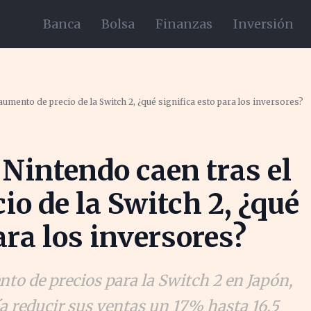
Banca
Bolsa
Finanzas
Inversión
aumento de precio de la Switch 2, ¿qué significa esto para los inversores?
 Nintendo caen tras el
io de la Switch 2, ¿qué
ara los inversores?
o de precios para la Switch 2 en Japón,
ía reducir sus ventas un 17% hasta 16,5