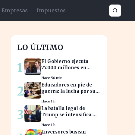
Empresas
Impuestos
LO ÚLTIMO
El Gobierno ejecuta
1
77.000 millones en
presupuestos
Hace 56 min
prorrogados,
Educadores en pie de
2
desbordando el año 2025
guerra: la lucha por sus
derechos cobra fuerza
Hace 1 h
hoy
La batalla legal de
3
Trump se intensifica:
frena la revelación de
Hace 1 h
sus finanzas
Inversores buscan