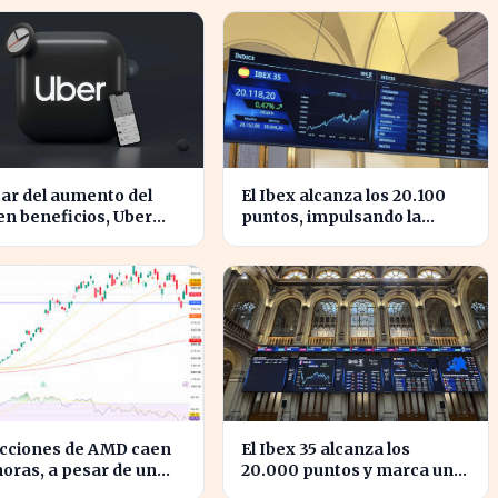
ñol
España
ar del aumento del
El Ibex alcanza los 20.100
n beneficios, Uber
puntos, impulsando la
nta caídas en su valor
confianza en el mercado
cciones
español
acciones de AMD caen
El Ibex 35 alcanza los
horas, a pesar de un
20.000 puntos y marca un
imiento del 50% en
hito en la bolsa española