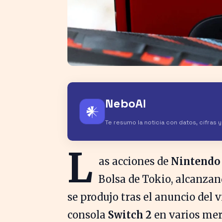
NeboAI
𒀭
Te resumo la noticia con datos, cifras 
L
as acciones de
Nintendo
Bolsa de Tokio, alcanza
se produjo tras el anuncio del 
consola
Switch 2
en varios merc