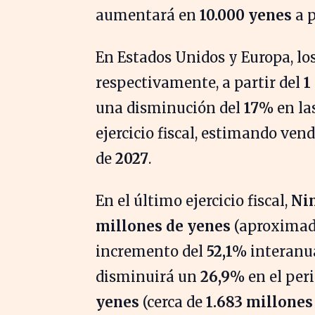
aumentará en
10.000 yenes
a p
En Estados Unidos y Europa, lo
respectivamente, a partir del
1
una disminución del
17%
en la
ejercicio fiscal, estimando ven
de
2027
.
En el último ejercicio fiscal,
Ni
millones de yenes
(aproxima
incremento del
52,1%
interanua
disminuirá un
26,9%
en el per
yenes
(cerca de
1.683 millones