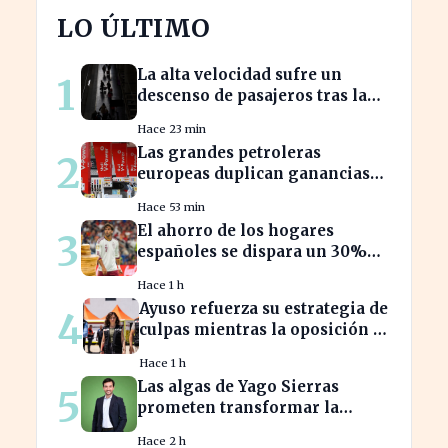
LO ÚLTIMO
La alta velocidad sufre un
1
descenso de pasajeros tras la
crisis de Adamuz
Hace 23 min
Las grandes petroleras
2
europeas duplican ganancias
en medio del conflicto iraní
Hace 53 min
El ahorro de los hogares
3
españoles se dispara un 30%
ante la crisis económica
Hace 1 h
Ayuso refuerza su estrategia de
4
culpas mientras la oposición la
critica con fuerza
Hace 1 h
Las algas de Yago Sierras
5
prometen transformar la
contaminación en recursos
Hace 2 h