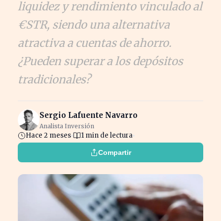
liquidez y rendimiento vinculado al
€STR, siendo una alternativa
atractiva a cuentas de ahorro.
¿Pueden superar a los depósitos
tradicionales?
Sergio Lafuente Navarro
Analista Inversión
Hace 2 meses
1 min de lectura
Compartir