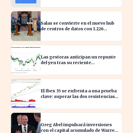
calendario de divisiones de
acciones
Salas se convierte en el nuevo hub
de centros de datos con 1.226
millones en inversión
Las gestoras anticipan un repunte
del yen tras su reciente
reactivación
El Ibex 35 se enfrenta a una prueba
clave: superar las dos resistencias
para alcanzar los 21.200 puntos
Greg Abel impulsará inversiones
con el capital acumulado de Warren