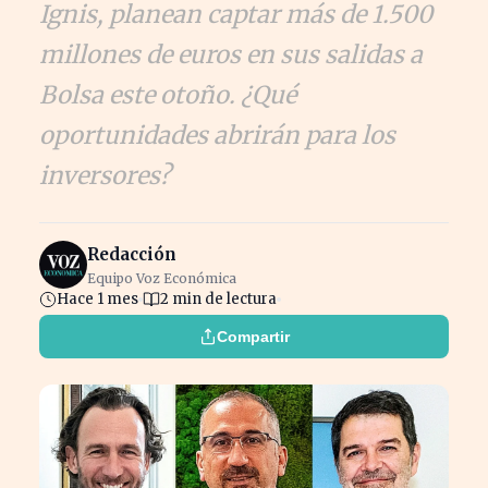
Ignis, planean captar más de 1.500
millones de euros en sus salidas a
Bolsa este otoño. ¿Qué
oportunidades abrirán para los
inversores?
Redacción
Equipo Voz Económica
Hace 1 mes
2 min de lectura
Compartir