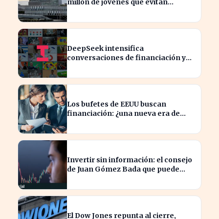
millón de jóvenes que evitan
comisiones en el extranjero
DeepSeek intensifica
conversaciones de financiación y
prevé aumento de precios en sus
modelos
Los bufetes de EEUU buscan
financiación: ¿una nueva era de
inversión en el sector legal?
Invertir sin información: el consejo
de Juan Gómez Bada que puede
costar caro
El Dow Jones repunta al cierre,