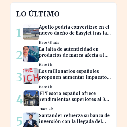
LO ÚLTIMO
Apollo podría convertirse en el
1
nuevo dueño de EasyJet tras la
retirada de Castlelake
Hace 48 min
La falta de autenticidad en
2
productos de marca afecta a los
consumidores en España
Hace 1 h
Los millonarios españoles
3
proponen aumentar impuestos
para reducir la desigualdad
Hace 1 h
económica
El Tesoro español ofrece
4
rendimientos superiores al 3%
en sus bonos a largo plazo
Hace 2 h
Santander refuerza su banca de
5
inversión con la llegada del