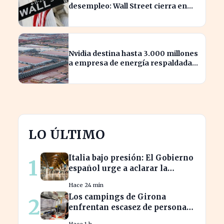
desempleo: Wall Street cierra en
alza
Nvidia destina hasta 3.000 millones
a empresa de energía respaldada
por Blackstone
LO ÚLTIMO
Italia bajo presión: El Gobierno
1
español urge a aclarar la
situación en Schengen
Hace 24 min
Los campings de Girona
2
enfrentan escasez de personal
y miran a Latinoamérica para
Hace 1 h