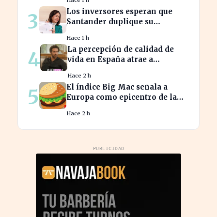
cubrirla
Los inversores esperan que
3
Santander duplique su
dividendo en dos años, según
Hace 1 h
GVC Gaesco
La percepción de calidad de
4
vida en España atrae a
franceses, a pesar de impuestos
Hace 2 h
más altos
El índice Big Mac señala a
5
Europa como epicentro de la
guerra de la carne monetaria
Hace 2 h
PUBLICIDAD