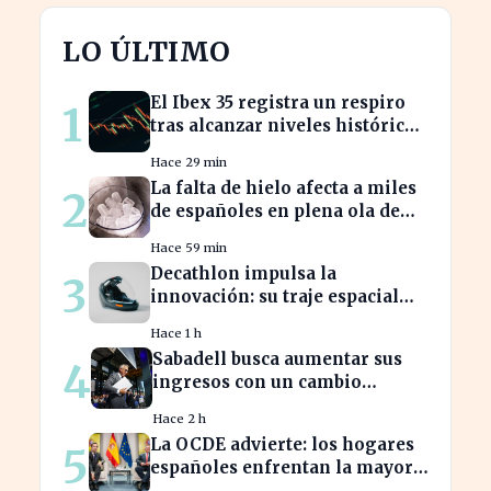
LO ÚLTIMO
El Ibex 35 registra un respiro
1
tras alcanzar niveles históricos
en su cotización
Hace 29 min
La falta de hielo afecta a miles
2
de españoles en plena ola de
calor
Hace 59 min
Decathlon impulsa la
3
innovación: su traje espacial
europeo promete revolucionar
Hace 1 h
la industria
Sabadell busca aumentar sus
4
ingresos con un cambio
estratégico bajo Armengol
Hace 2 h
La OCDE advierte: los hogares
5
españoles enfrentan la mayor
caída de ingresos en tres años