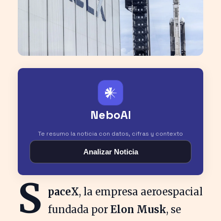
𒀭
NeboAI
Te resumo la noticia con datos, cifras y contexto
Analizar Noticia
S
paceX
, la empresa aeroespacial
fundada por
Elon Musk
, se