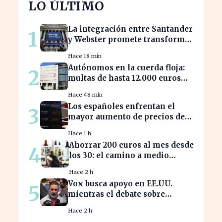
LO ÚLTIMO
La integración entre Santander
1
y Webster promete transformar
el sector financiero en semanas
Hace 18 min
Autónomos en la cuerda floja:
2
multas de hasta 12.000 euros
por alta tardía
Hace 48 min
Los españoles enfrentan el
3
mayor aumento de precios de
carburantes en dos décadas
Hace 1 h
durante el verano
Ahorrar 200 euros al mes desde
4
los 30: el camino a medio
millón en tu jubilación
Hace 2 h
Vox busca apoyo en EE.UU.
5
mientras el debate sobre
inmigración marroquí se
Hace 2 h
intensifica