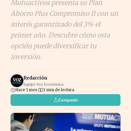
Mutuactivos presenta su Plan
Ahorro Plus Compromiso II con un
interés garantizado del 3% el
primer año. Descubre cómo esta
opción puede diversificar tu
inversión.
Redacción
Equipo Voz Económica
Hace 1 mes
3 min de lectura
Compartir