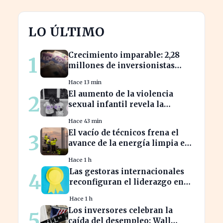
LO ÚLTIMO
Crecimiento imparable: 2,28
1
millones de inversionistas
confían en fondos fiduciarios
Hace 13 min
de $123,7 billones
El aumento de la violencia
2
sexual infantil revela la
vulnerabilidad del hogar
Hace 43 min
familiar
El vacío de técnicos frena el
3
avance de la energía limpia en
España y su futuro incierto
Hace 1 h
Las gestoras internacionales
4
reconfiguran el liderazgo en
julio: ¿quiénes son los nuevos
Hace 1 h
nombrados?
Los inversores celebran la
5
caída del desempleo: Wall