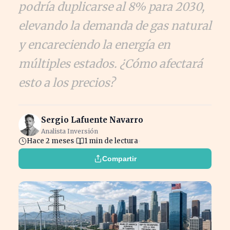
podría duplicarse al 8% para 2030,
elevando la demanda de gas natural
y encareciendo la energía en
múltiples estados. ¿Cómo afectará
esto a los precios?
Sergio Lafuente Navarro
Analista Inversión
Hace 2 meses
1 min de lectura
Compartir