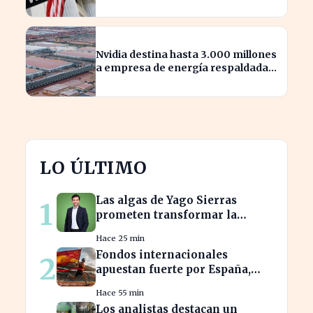
alza
Nvidia destina hasta 3.000 millones
a empresa de energía respaldada
por Blackstone
LO ÚLTIMO
Las algas de Yago Sierras
1
prometen transformar la
contaminación en recursos
Hace 25 min
sostenibles
Fondos internacionales
2
apuestan fuerte por España,
impulsando el IBEX más allá de
Hace 55 min
20.000
Los analistas destacan un