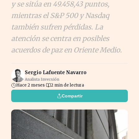
y se sitúa en 49.458,43 puntos,
mientras el S&P 500 y Nasdaq
también sufren pérdidas. La
atención se centra en posibles
acuerdos de paz en Oriente Medio.
Sergio Lafuente Navarro
Analista Inversión
Hace 2 meses
2 min de lectura
Compartir