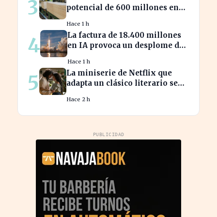
3
potencial de 600 millones en
energías renovables por la
Hace 1 h
celulosa
La factura de 18.400 millones
4
en IA provoca un desplome del
10% en SpaceX
Hace 1 h
La miniserie de Netflix que
5
adapta un clásico literario se
estrena hoy, ¡no te la pierdas!
Hace 2 h
PUBLICIDAD