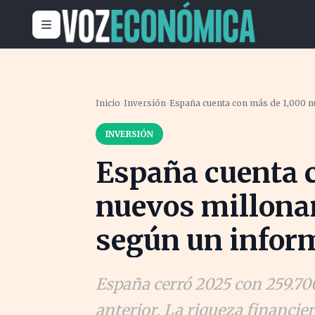
Inicio
›
Inversión
›
España cuenta con más de 1,000 nu
INVERSIÓN
España cuenta 
nuevos millonar
según un infor
España cerró 2025 con 259.70
anterior. La riqueza financie