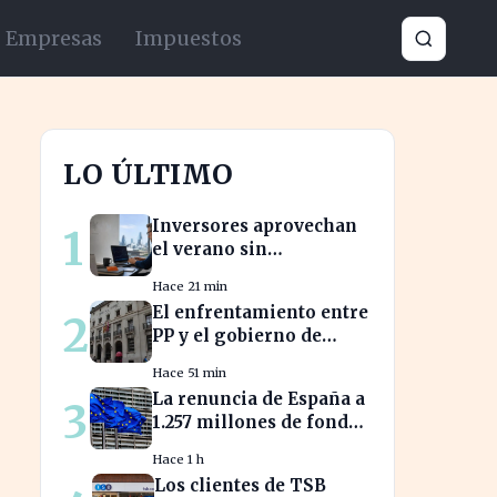
Empresas
Impuestos
LO ÚLTIMO
Inversores aprovechan
1
el verano sin
comisiones en
Hace 21 min
Bankinter: ahorros
El enfrentamiento entre
2
significativos en bolsa
PP y el gobierno de
internacional
Xàtiva afecta la gestión
Hace 51 min
fiscal local
La renuncia de España a
3
1.257 millones de fondos
europeos afecta a
Hace 1 h
proyectos clave
Los clientes de TSB