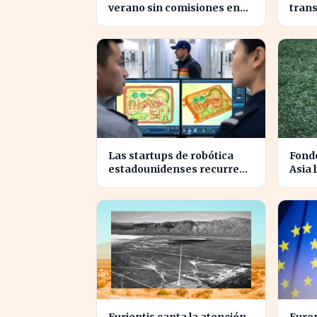
verano sin comisiones en
tran
Bankinter: ahorros
priva
significativos en bolsa
comp
internacional
Las startups de robótica
Fondo
estadounidenses recurren
Asia 
a piezas chinas para reducir
en un
costes
2026