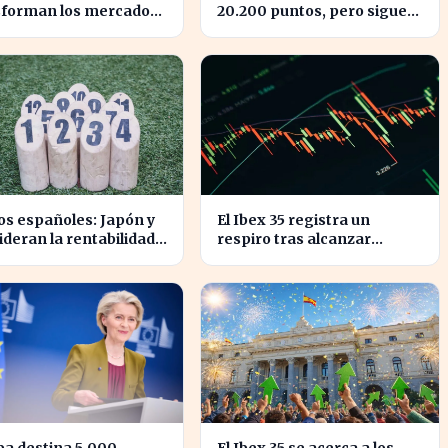
sforman los mercados
20.200 puntos, pero sigue
dos y redefinen la
sin alcanzar máximos
etencia
históricos
s españoles: Japón y
El Ibex 35 registra un
lideran la rentabilidad
respiro tras alcanzar
 semestre de IA en
niveles históricos en su
cotización