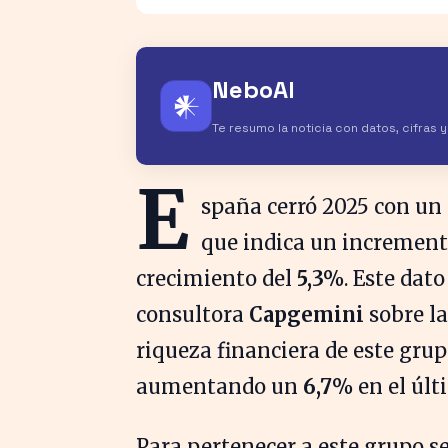
NeboAI
𒀭
Te resumo la noticia con datos, cifras 
E
spaña cerró 2025 con un 
que indica un incremen
crecimiento del
5,3%
. Este dat
consultora
Capgemini
sobre la
riqueza financiera de este gru
aumentando un
6,7%
en el últ
Para pertenecer a este grupo se