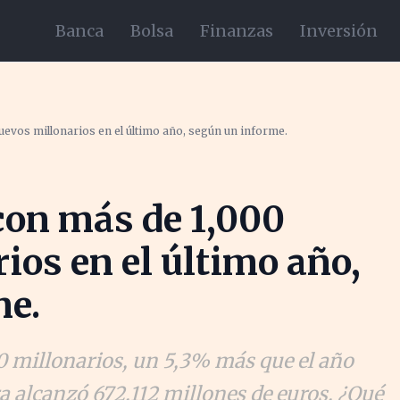
Banca
Bolsa
Finanzas
Inversión
evos millonarios en el último año, según un informe.
con más de 1,000
ios en el último año,
me.
0 millonarios, un 5,3% más que el año
ra alcanzó 672.112 millones de euros. ¿Qué