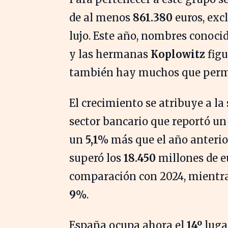
de al menos
861.380
euros, exc
lujo. Este año, nombres conoc
y las hermanas
Koplowitz
figu
también hay muchos que perm
El crecimiento se atribuye a la
sector bancario que reportó un
un
5,1%
más que el año anterio
superó los
18.450
millones de e
comparación con 2024, mientras
9%
.
España ocupa ahora el
14º
lugar