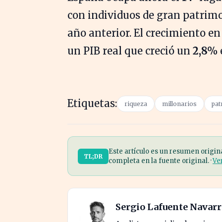
con individuos de gran patrimo
año anterior. El crecimiento e
un PIB real que creció un
2,8%
Etiquetas:
riqueza
millonarios
pat
Este artículo es un resumen origin
TL;DR
completa en la fuente original. ·
Ve
Sergio Lafuente Navar