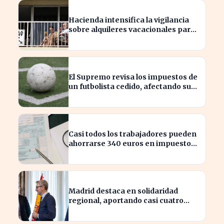
Hacienda intensifica la vigilancia
sobre alquileres vacacionales para
combatir el fraude
El Supremo revisa los impuestos de
un futbolista cedido, afectando su
patrimonio en España
Casi todos los trabajadores pueden
ahorrarse 340 euros en impuestos,
según asesores fiscales
Madrid destaca en solidaridad
regional, aportando casi cuatro
veces más que Cataluña