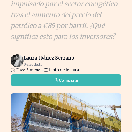
impulsado por el sector energético
tras el aumento del precio del
petróleo a €85 por barril. ¿Qué
significa esto para los inversores?
Laura Ibáñez Serrano
Periodista
Hace 3 meses
1 min de lectura
Compartir