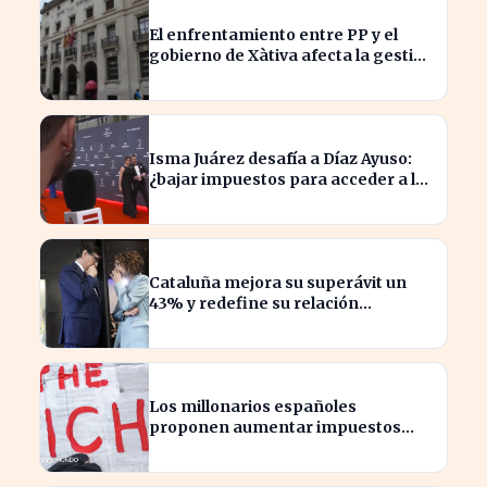
El enfrentamiento entre PP y el
gobierno de Xàtiva afecta la gestión
fiscal local
Isma Juárez desafía a Díaz Ayuso:
¿bajar impuestos para acceder a la
F1?
Cataluña mejora su superávit un
43% y redefine su relación
financiera con el Gobierno
Los millonarios españoles
proponen aumentar impuestos
para reducir la desigualdad
económica