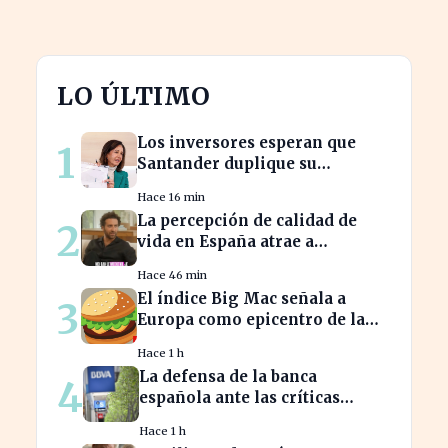
LO ÚLTIMO
Los inversores esperan que
1
Santander duplique su
dividendo en dos años, según
Hace 16 min
GVC Gaesco
La percepción de calidad de
2
vida en España atrae a
franceses, a pesar de impuestos
Hace 46 min
más altos
El índice Big Mac señala a
3
Europa como epicentro de la
guerra de la carne monetaria
Hace 1 h
La defensa de la banca
4
española ante las críticas
impacta la confianza del
Hace 1 h
consumidor hipotecario