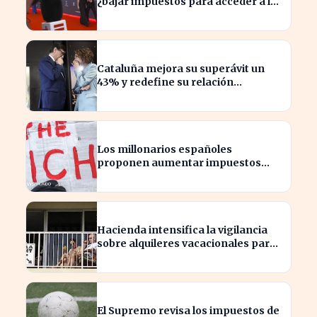
¿bajar impuestos para acceder a la
F1?
Cataluña mejora su superávit un
43% y redefine su relación
financiera con el Gobierno
Los millonarios españoles
proponen aumentar impuestos
para reducir la desigualdad
económica
Hacienda intensifica la vigilancia
sobre alquileres vacacionales para
combatir el fraude
El Supremo revisa los impuestos de