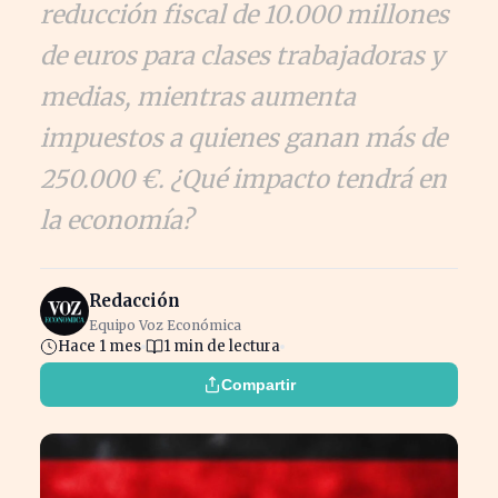
reducción fiscal de 10.000 millones
de euros para clases trabajadoras y
medias, mientras aumenta
impuestos a quienes ganan más de
250.000 €. ¿Qué impacto tendrá en
la economía?
Redacción
Equipo Voz Económica
Hace 1 mes
1 min de lectura
Compartir