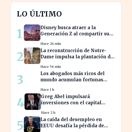
LO ÚLTIMO
Disney busca atraer a la
1
Generación Z al compartir su
catálogo en TikTok
Hace 26 min
La reconstrucción de Notre-
2
Dame impulsa la plantación de
árboles en París para
Hace 56 min
revitalizar la ciudad
Los abogados más ricos del
3
mundo acumulan fortunas
millonarias a costa de sus
Hace 1 h
clientes
Greg Abel impulsará
4
inversiones con el capital
acumulado de Warren Buffett
Hace 2 h
La caída del desempleo en
5
EEUU desafía la pérdida de
23.000 empleos en julio