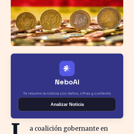
𒀭
NeboAI
Te resumo la noticia con datos, cifras y contexto
Analizar Noticia
L
a coalición gobernante en