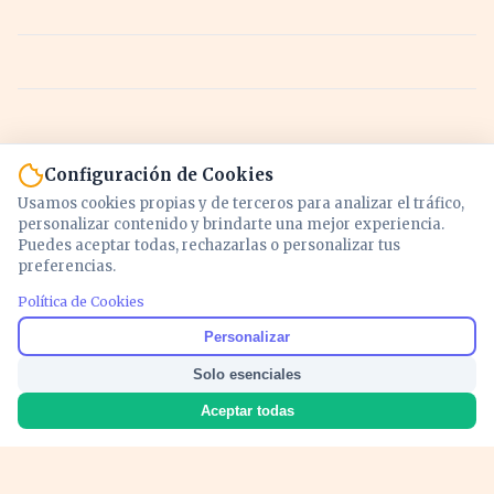
Configuración de Cookies
Usamos cookies propias y de terceros para analizar el tráfico,
personalizar contenido y brindarte una mejor experiencia.
Puedes aceptar todas, rechazarlas o personalizar tus
preferencias.
Política de Cookies
Noticias y análisis de economía, mercados,
Personalizar
inversión y política. Información actualizada
Solo esenciales
para entender lo que mueve tu dinero y tu
país.
Aceptar todas
Nosotros