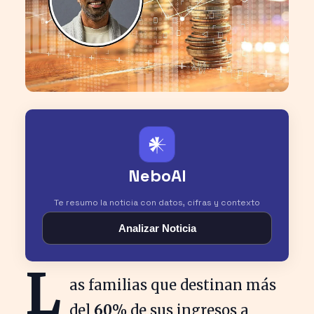
𒀭
NeboAI
Te resumo la noticia con datos, cifras y contexto
Analizar Noticia
L
as familias que destinan más
del
60%
de sus ingresos a