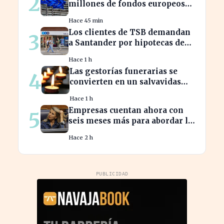
2
millones de fondos europeos
afecta a proyectos clave
Hace 45 min
Los clientes de TSB demandan
3
a Santander por hipotecas de
Northern Rock afectadas
Hace 1 h
Las gestorías funerarias se
4
convierten en un salvavidas
ante el complicado proceso
Hace 1 h
administrativo tras un
Empresas cuentan ahora con
5
fallecimiento.
seis meses más para abordar la
brecha salarial sin
Hace 2 h
restricciones de
confidencialidad
PUBLICIDAD