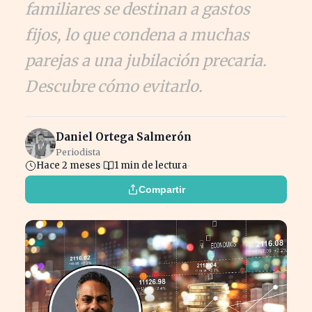
familiares se destinan a gastos
fijos, lo que condena a muchas
parejas a una jubilación precaria.
Descubre cómo evitarlo.
Daniel Ortega Salmerón
Periodista
Hace 2 meses
1 min de lectura
Compartir