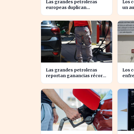
Las grandes petroleras
Los 
europeas duplican
un au
ganancias en medio del
preci
conflicto iraní
marz
Las grandes petroleras
Los 
reportan ganancias récord
enfr
gracias al estancamiento
10% e
en Irán
gaso