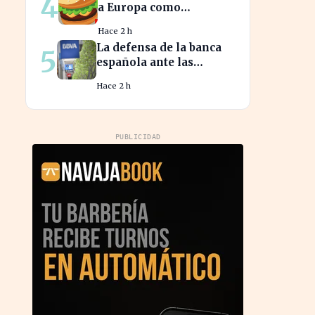
4
a Europa como
epicentro de la guerra
Hace 2 h
de la carne monetaria
La defensa de la banca
5
española ante las
críticas impacta la
Hace 2 h
confianza del
consumidor hipotecario
PUBLICIDAD