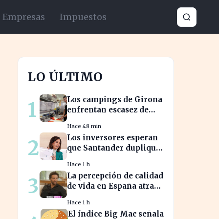
Empresas
Impuestos
LO ÚLTIMO
Los campings de Girona
1
enfrentan escasez de
personal y miran a
Hace 48 min
Latinoamérica para
Los inversores esperan
2
cubrirla
que Santander duplique
su dividendo en dos
Hace 1 h
años, según GVC Gaesco
La percepción de calidad
3
de vida en España atrae
a franceses, a pesar de
Hace 1 h
impuestos más altos
El índice Big Mac señala