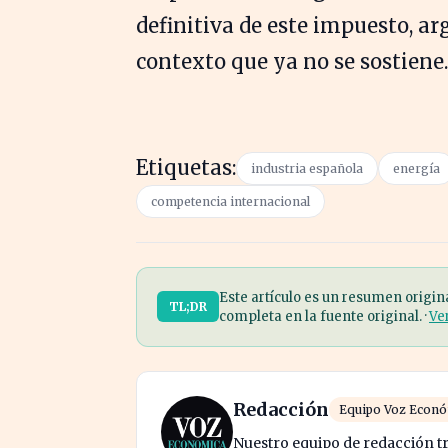
definitiva de este impuesto, a
contexto que ya no se sostiene.
Etiquetas:
industria española
energía
competencia internacional
Este artículo es un resumen origin
TL;DR
completa en la fuente original. ·
Ve
Redacción
Equipo Voz Econ
Nuestro equipo de redacción tr