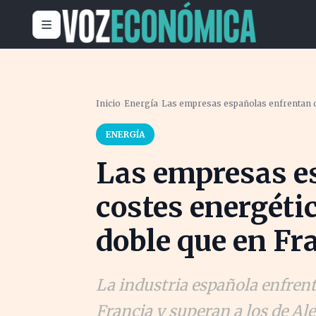
Inicio
›
Energía
›
Las empresas españolas enfrentan co
ENERGÍA
Las empresas e
costes energétic
doble que en Fr
La industria española enfrent
Francia y superan a los de Ale