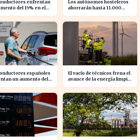
conductores enfrentan
Los autónomos hosteleros
mento del 15% en el
ahorrarán hasta 11.000
o de la gasolina desde
euros en renovación de
o
maquinaria energética
conductores españoles
El vacío de técnicos frena el
entan un aumento del
avance de la energía limpia
n los precios de
en España y su futuro
lina desde marzo
incierto