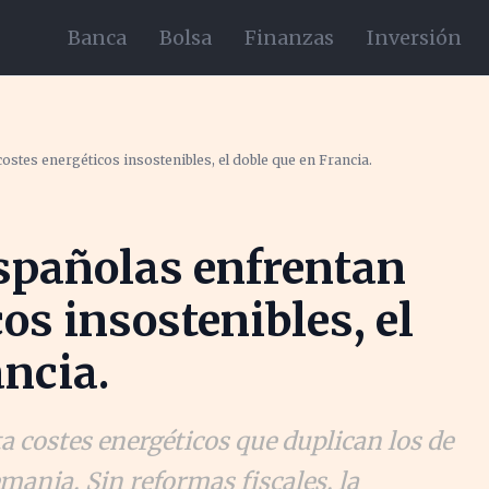
Banca
Bolsa
Finanzas
Inversión
stes energéticos insostenibles, el doble que en Francia.
spañolas enfrentan
os insostenibles, el
ancia.
a costes energéticos que duplican los de
mania. Sin reformas fiscales, la