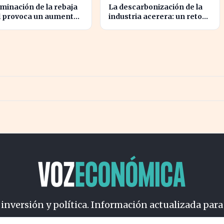
iminación de la rebaja
La descarbonización de la
l provoca un aumento
industria acerera: un reto
d en los precios de
ambiental y económico
urante este verano
crucial
 inversión y política. Información actualizada para