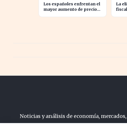
Los españoles enfrentan el
La el
mayor aumento de precios
fisca
de carburantes en dos
récor
décadas durante el verano
carb
Noticias y análisis de economía, mercados,