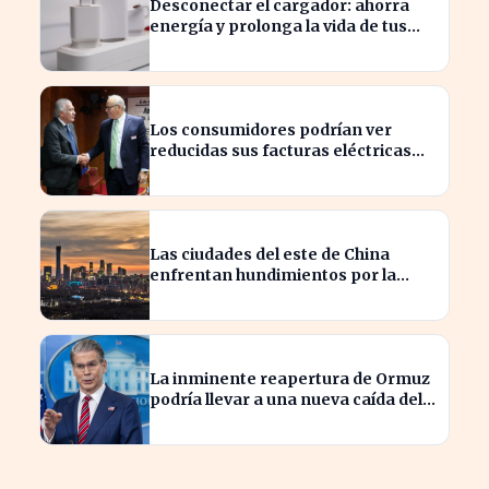
Desconectar el cargador: ahorra
energía y prolonga la vida de tus
dispositivos
Los consumidores podrían ver
reducidas sus facturas eléctricas
gracias a un ahorro de 800 millones
para Iberdrola y Endesa.
Las ciudades del este de China
enfrentan hundimientos por la
extracción excesiva de agua
subterránea
La inminente reapertura de Ormuz
podría llevar a una nueva caída del
petróleo