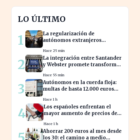
LO ÚLTIMO
La regularización de
1
autónomos extranjeros
transforma el panorama del
Hace 25 min
empleo turístico
La integración entre Santander
2
y Webster promete transformar
el sector financiero en semanas
Hace 55 min
Autónomos en la cuerda floja:
3
multas de hasta 12.000 euros
por alta tardía
Hace 1 h
Los españoles enfrentan el
4
mayor aumento de precios de
carburantes en dos décadas
Hace 1 h
durante el verano
Ahorrar 200 euros al mes desde
5
los 30: el camino a medio