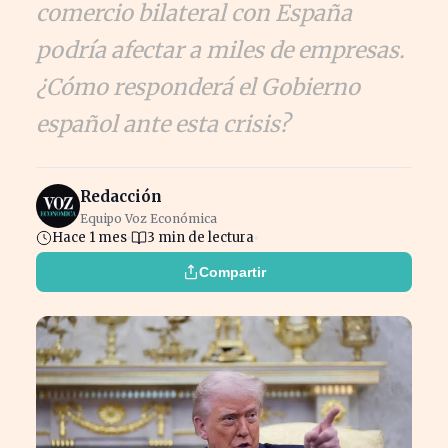
comercio bilateral con España
podría afectar a miles de empresas.
¿Cómo responderá el Gobierno
español ante esta crisis?
Redacción
Equipo Voz Económica
Hace 1 mes
3 min de lectura
Compartir