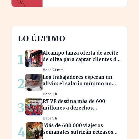
pública por el cambio climático
LO ÚLTIMO
Alcampo lanza oferta de aceite
1
de oliva para captar clientes de
Carrefour este agosto
Hace 21 min
Los trabajadores esperan un
2
alivio: el salario mínimo no
subirá más en 2023
Hace 1 h
RTVE destina más de 600
3
millones a derechos
deportivos, impactando la
Hace 1 h
programación futura
Más de 600.000 viajeros
4
semanales sufrirán retrasos
por controles entre España e