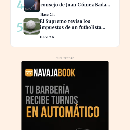
4
consejo de Juan Gómez Bada
que puede costar caro
Hace 2 h
El Supremo revisa los
5
impuestos de un futbolista
cedido, afectando su
Hace 2 h
patrimonio en España
PUBLICIDAD