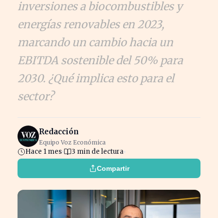
inversiones a biocombustibles y
energías renovables en 2023,
marcando un cambio hacia un
EBITDA sostenible del 50% para
2030. ¿Qué implica esto para el
sector?
Redacción
Equipo Voz Económica
Hace 1 mes
3 min de lectura
Compartir