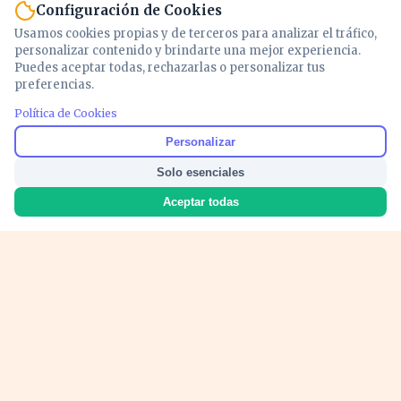
Configuración de Cookies
Usamos cookies propias y de terceros para analizar el tráfico,
personalizar contenido y brindarte una mejor experiencia.
Puedes aceptar todas, rechazarlas o personalizar tus
preferencias.
Política de Cookies
Noticias y análisis de economía, mercados,
Personalizar
inversión y política. Información actualizada
Solo esenciales
para entender lo que mueve tu dinero y tu
país.
Aceptar todas
Nosotros
Cookies
Privacidad
Términos
Política de Contenido
© 2026 VOZECONOMICA. Todos los derechos reservados.