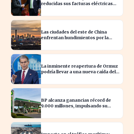
reducidas sus facturas eléctricas
gracias a un ahorro de 800 millones
para Iberdrola y Endesa.
Las ciudades del este de China
enfrentan hundimientos por la
extracción excesiva de agua
subterránea
La inminente reapertura de Ormuz
podría llevar a una nueva caída del
petróleo
BP alcanza ganancias récord de
9.000 millones, impulsando su
posición en el mercado energético