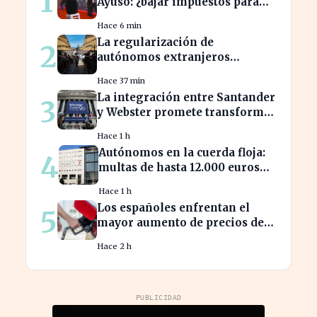
1
Ayuso: ¿bajar impuestos para
acceder a la F1?
Hace 6 min
La regularización de
2
autónomos extranjeros
transforma el panorama del
Hace 37 min
empleo turístico
La integración entre Santander
3
y Webster promete transformar
el sector financiero en semanas
Hace 1 h
Autónomos en la cuerda floja:
4
multas de hasta 12.000 euros
por alta tardía
Hace 1 h
Los españoles enfrentan el
5
mayor aumento de precios de
carburantes en dos décadas
Hace 2 h
durante el verano
PUBLICIDAD